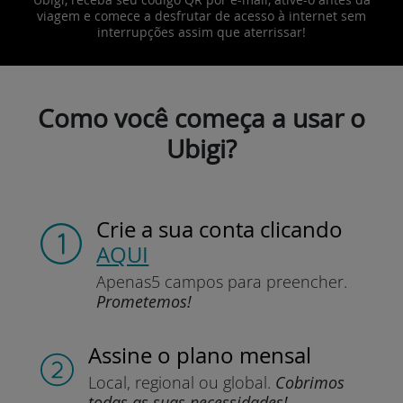
viagem e comece a desfrutar de acesso à internet sem
interrupções assim que aterrissar!
Como você começa a usar o
Ubigi?
Crie a sua conta
clicando
AQUI
Apenas
5 campos para preencher.
Prometemos!
Assine
o plano mensal
Local, regional
ou global.
Cobrimos
todas as suas necessidades!