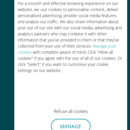
tarifas de roaming de sua
For a smooth and effective browsing experience on our
operadora atual
website, we use cookies to personalise content, deliver
personalised advertising, provide social media features
and analyse our traffic. We also share information about
your use of our site with our social media, advertising and
analytics partners who may combine it with other
information that you've provided to them or that they've
collected from your use of their services.
Manage your
Fácil recarga
cookies
with complete peace of mind. Click "Allow all
cookies" if you agree with the use of all of our cookies. Or
Em qualquer lugar por meio do
click "Select" if you want to customise your cookie
aplicativo Ubigi, mesmo sem Wi-Fi
settings on our website.
ou dados restantes
Refuse all cookies
Sem esforço
Não há necessidade de remover
MANAGE