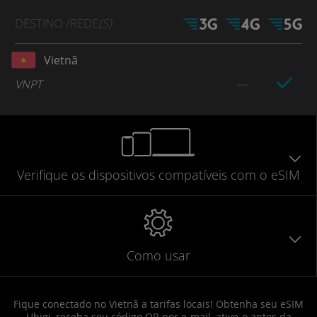
DESTINO
/REDE
(S)
Vietnã
VNPT
Verifique
os dispositivos compatíveis
com o eSIM
Como usar
Fique conectado no Vietnã a tarifas locais! Obtenha seu eSIM
Ubigi, receba seu código QR por e-mail, ative-o antes da