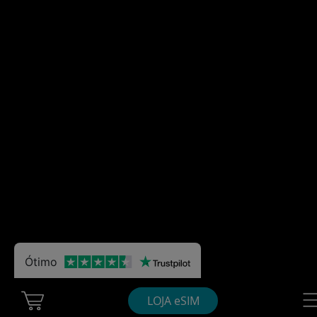
Ótimo
Cart Ubigi
Nav
LOJA eSIM