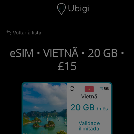
Skip to content
Conteúdo
Barra de navegação
Rodapé
Voltar à lista
Back to list
eSIM • VIETNÃ • 20 GB •
£15
Vietnã
20 GB
/mês
Validade
ilimitada