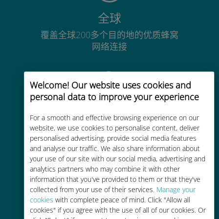
全球
覆盖全球200多个目的地的优质蜂窝
网络连接
Welcome! Our website uses cookies and
personal data to improve your experience
经济实惠
For a smooth and effective browsing experience on our
website, we use cookies to personalise content, deliver
比现有运营商的漫游费便宜高达90%
personalised advertising, provide social media features
and analyse our traffic. We also share information about
your use of our site with our social media, advertising and
analytics partners who may combine it with other
information that you've provided to them or that they've
collected from your use of their services.
Manage your
轻松充值
cookies
with complete peace of mind. Click "Allow all
cookies" if you agree with the use of all of our cookies. Or
通过Ubigi应用随时随地通话，即使