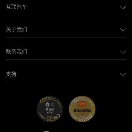
互联汽车
欧洲eSIM
日本eSIM
适用于 BMW 的 Ubigi
加拿大eSIM
关于我们
适用于 LandRover 的 Ubigi
巴西eSIM
适用于 Alfa Romeo 的 Ubigi
泰国eSIM
Ubigi的故事
适用于 Jeep 的 Ubigi
联系我们
非洲最佳eSIM
Ubigi在媒体上
适用于 Jaguar 的 Ubigi
查看所有目的地
Ubigi网络合作伙伴
适用于 Toyota 的 Ubigi
连接您的员工
Ubigi应用程序
支持
适用于 Mini 的 Ubigi
联盟计划
Ubigi.com
适用于 Maserati 的 Ubigi
分销商计划
UbiClub – 会员忠诚计划
开始使用
适用于 Fiat 的 Ubigi
推荐好友计划
故障排除
职业发展
帮助中心
联系客服