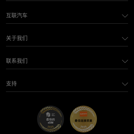
美国eSIM
互联汽车
欧洲eSIM
日本eSIM
适用于 BMW 的 Ubigi
加拿大eSIM
关于我们
适用于 LandRover 的 Ubigi
巴西eSIM
适用于 Alfa Romeo 的 Ubigi
泰国eSIM
Ubigi的故事
适用于 Jeep 的 Ubigi
联系我们
非洲最佳eSIM
Ubigi在媒体上
适用于 Jaguar 的 Ubigi
查看所有目的地
Ubigi网络合作伙伴
适用于 Toyota 的 Ubigi
连接您的员工
Ubigi应用程序
支持
适用于 Mini 的 Ubigi
联盟计划
Ubigi.com
适用于 Maserati 的 Ubigi
分销商计划
UbiClub – 会员忠诚计划
开始使用
适用于 Fiat 的 Ubigi
推荐好友计划
故障排除
职业发展
帮助中心
联系客服