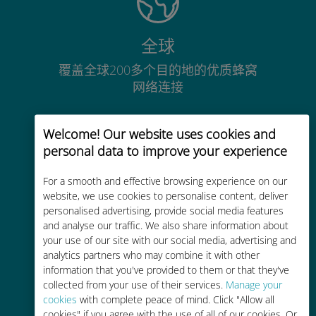
全球
覆盖全球200多个目的地的优质蜂窝
网络连接
Welcome! Our website uses cookies and
personal data to improve your experience
For a smooth and effective browsing experience on our
经济实惠
website, we use cookies to personalise content, deliver
比现有运营商的漫游费便宜高达90%
personalised advertising, provide social media features
and analyse our traffic. We also share information about
your use of our site with our social media, advertising and
analytics partners who may combine it with other
information that you've provided to them or that they've
collected from your use of their services.
Manage your
cookies
with complete peace of mind. Click "Allow all
轻松充值
cookies" if you agree with the use of all of our cookies. Or