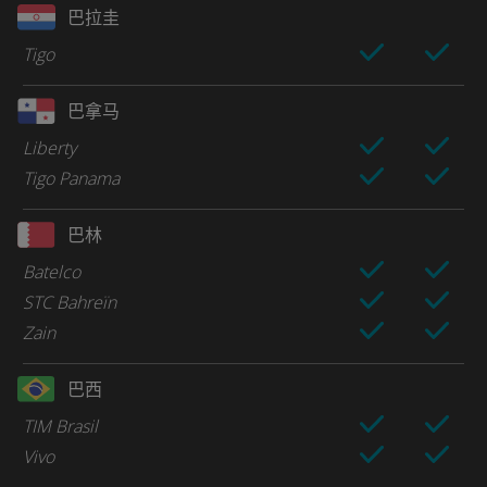
巴拉圭
Tigo
巴拿马
Liberty
Tigo Panama
巴林
Batelco
STC Bahreïn
Zain
巴西
TIM Brasil
Vivo