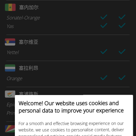
塞内加尔
Sonatel-Orange
Yas
塞尔维亚
Yettel
塞拉利昂
Orange
塞浦路斯
Welcome! Our website uses cookies and
Epic
personal data to improve your experience
Primetel
For a smooth and effective browsing experience on our
塞舌尔
website, we use cookies to personalise content, deliver