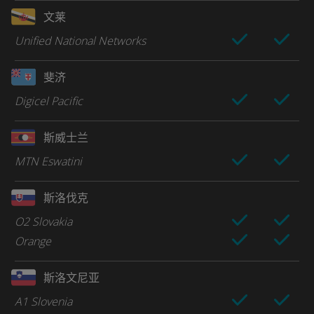
文莱
Unified National Networks
斐济
Digicel Pacific
斯威士兰
MTN Eswatini
斯洛伐克
O2 Slovakia
Orange
斯洛文尼亚
A1 Slovenia