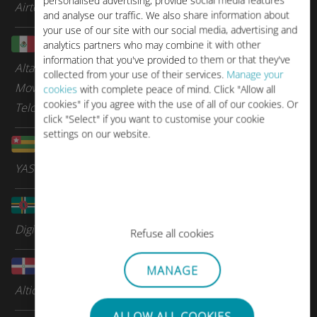
personalised advertising, provide social media features
Airtel
and analyse our traffic. We also share information about
your use of our site with our social media, advertising and
墨西哥
analytics partners who may combine it with other
information that you've provided to them or that they've
Altan Redes
collected from your use of their services.
Manage your
Movistar
cookies
with complete peace of mind. Click "Allow all
cookies" if you agree with the use of all of our cookies. Or
Telcel Mexico
click "Select" if you want to customise your cookie
settings on our website.
多哥
YAS
多米尼克
Digicel Group
Refuse all cookies
多米尼加共和国
MANAGE
Altice
ALLOW ALL COOKIES