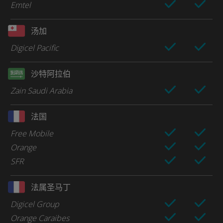
Emtel
汤加
Digicel Pacific
沙特阿拉伯
Zain Saudi Arabia
法国
Free Mobile
Orange
SFR
法属圣马丁
Digicel Group
Orange Caraibes