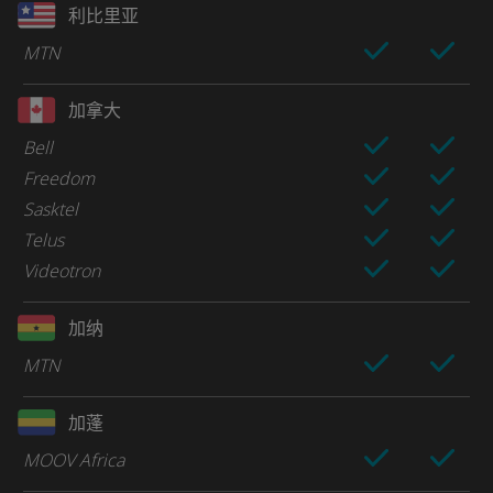
利比里亚
MTN
加拿大
Bell
Freedom
Sasktel
Telus
Videotron
加纳
MTN
加蓬
MOOV Africa