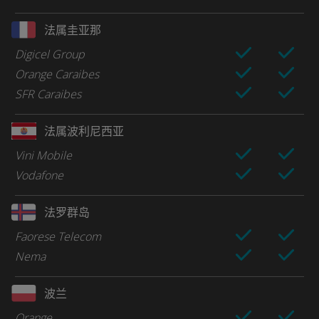
法属圭亚那
Digicel Group
Orange Caraibes
SFR Caraibes
法属波利尼西亚
Vini Mobile
Vodafone
法罗群岛
Faorese Telecom
Nema
波兰
Orange