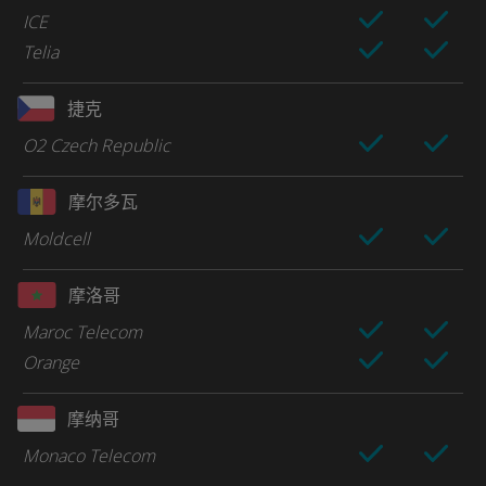
ICE
Telia
捷克
O2 Czech Republic
摩尔多瓦
Moldcell
摩洛哥
Maroc Telecom
Orange
摩纳哥
Monaco Telecom