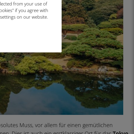
llected from your use of
ookies" if you agree with
 settings on our website.
solutes Muss, vor allem für einen gemütlichen
. Dies ist auch ein erstklassiger Ort für das
Tokyo