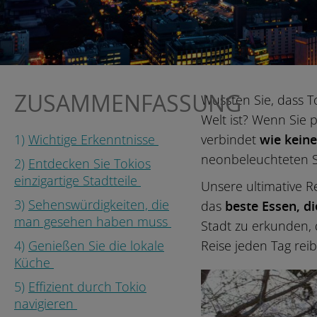
ZUSAMMENFASSUNG
Wussten Sie, dass T
Welt ist? Wenn Sie 
1)
Wichtige Erkenntnisse
verbindet
wie keine
neonbeleuchteten St
2)
Entdecken Sie Tokios
einzigartige Stadtteile
Unsere ultimative R
3)
Sehenswürdigkeiten, die
das
beste Essen, d
man gesehen haben muss
Stadt zu erkunden, d
4)
Genießen Sie die lokale
Reise jeden Tag rei
Küche
5)
Effizient durch Tokio
navigieren