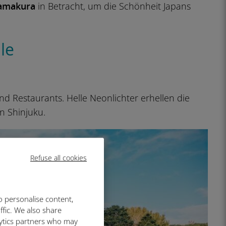
amakura
in Betracht, um die Schönheit Japans
ile
nd Restaurants. Helle Neonlichter erhellen die
n Shinjuku.
Refuse all cookies
o personalise content,
ffic. We also share
lytics partners who may