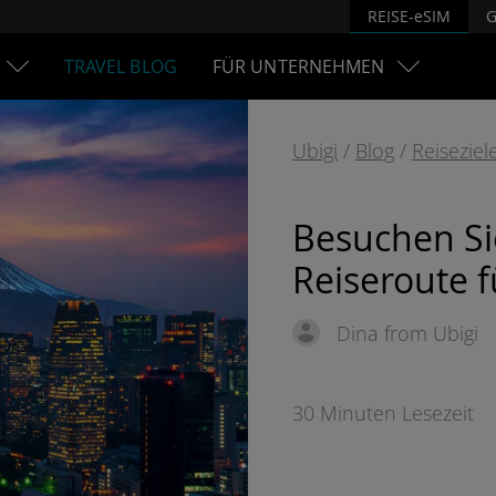
REISE-eSIM
G
TRAVEL BLOG
FÜR UNTERNEHMEN
Ubigi
/
Blog
/
Reiseziel
Besuchen Sie
Reiseroute f
Dina from Ubigi
30 Minuten Lesezeit