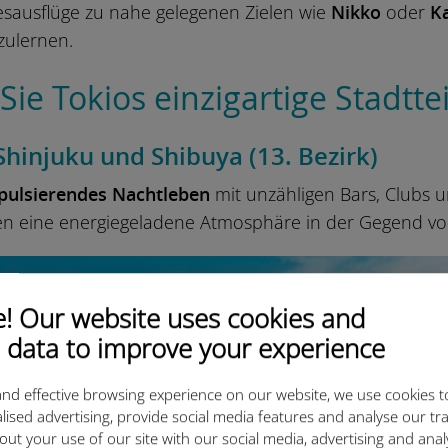
esausflüge zu nahe gelegenen Zielen wie
Nikko
oder
K
zulernen.
ie Tokios einzigartige Stadtte
Shinjuku und Shibuya (13. Bezirk)
pulsierendes Nachtleben
mit unzähligen Bars, Clubs u
en eine energiegeladene Atmosphäre in der Gegend vo
 Our website uses cookies and
 data to improve your experience
nd effective browsing experience on our website, we use cookies t
lised advertising, provide social media features and analyse our tra
out your use of our site with our social media, advertising and ana