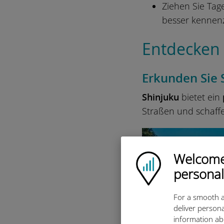
Ziehen Sie Tag
besser kennen
Entdecken S
Erkunden Sie 
Shinjuku
bietet ein
Straßen und schaff
Welcome!
Ubigi logo
personal
For a smooth a
deliver persona
information ab