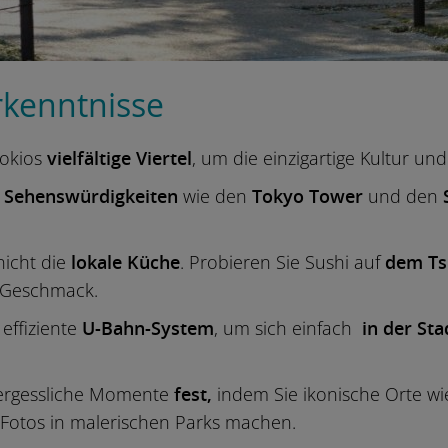
rkenntnisse
Tokios
vielfältige Viertel
, um die einzigartige Kultur u
e
Sehenswürdigkeiten
wie den
Tokyo Tower
und den
nicht die
lokale Küche
. Probieren Sie Sushi auf
dem Ts
 Geschmack.
effiziente
U-Bahn-System
, um sich einfach
in der Sta
vergessliche Momente
fest,
indem Sie ikonische Orte w
Fotos in malerischen Parks machen.