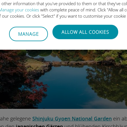
 other information that you've provided to them or that they've co
Manage your cookies
with complete peace of mind. Click "Allow all c
of our cookies. Or click "Select" if you want to customise your cookie
ALLOW ALL COOKIES
MANAGE
 nahe gelegene
Shinjuku Gyoen National Garden
ein ab
hen den
japanischen Gärten
und blühenden Kirschbäumen