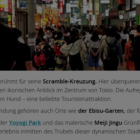
erühmt für seine
Scramble-Kreuzung.
Hier überqueren
en ikonischen Anblick im Zentrum von Tokio. Die Aufre
n Hund – eine beliebte Touristenattraktion.
undung gehören auch Orte wie
der Ebisu-Garten,
der f
 der
Yoyogi Park
und das malerische
Meiji Jingu
Grünfl
rlebnis inmitten des Trubels dieser dynamischen Stad