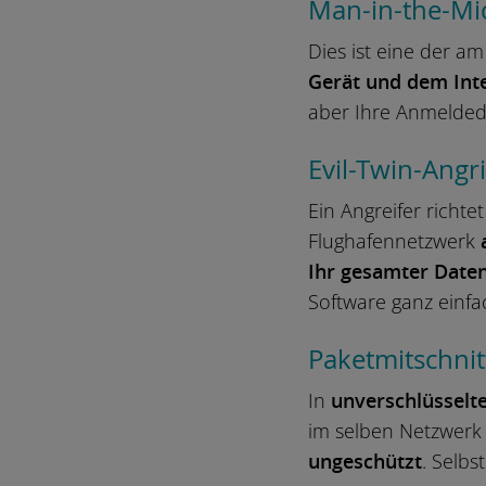
Man-in-the-Mi
Dies ist eine der a
Gerät und dem Int
aber Ihre Anmeldeda
Evil-Twin-Angri
Ein Angreifer richte
Flughafennetzwerk
Ihr gesamter Daten
Software ganz einfac
Paketmitschnitt
In
unverschlüsselt
im selben Netzwerk
ungeschützt
. Selbs