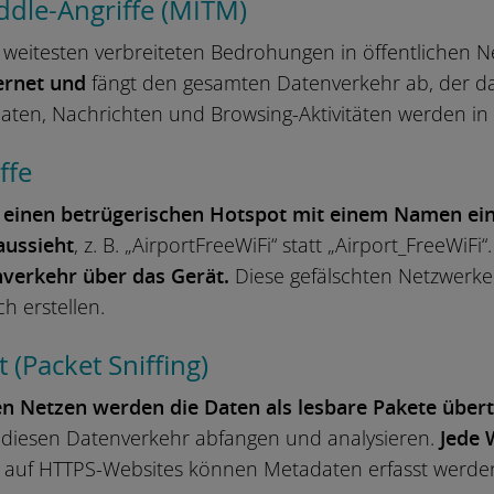
ddle-Angriffe (MITM)
m weitesten verbreiteten Bedrohungen in öffentlichen N
ernet und
fängt den gesamten Datenverkehr ab, der da
ten, Nachrichten und Browsing-Aktivitäten werden in E
ffe
t
einen betrügerischen Hotspot mit einem Namen ein, 
aussieht
, z. B. „AirportFreeWiFi“ statt „Airport_FreeWiF
verkehr über das Gerät.
Diese gefälschten Netzwerke
h erstellen.
 (Packet Sniffing)
en Netzen werden die Daten als lesbare Pakete über
 diesen Datenverkehr abfangen und analysieren.
Jede 
t auf HTTPS-Websites können Metadaten erfasst werden,