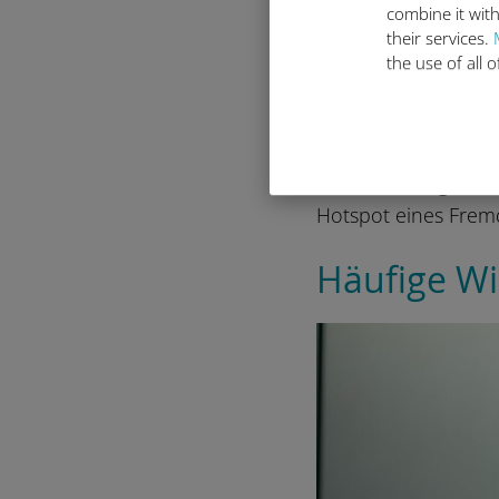
combine it with
empfangen, potenzi
their services.
the use of all 
Das Infrastru
Flughafennetze we
veralteter Hardwar
Überwachung auf v
Hotspot eines Frem
Häufige Wi