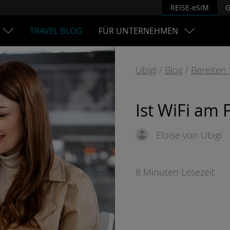
REISE-eSIM
G
TRAVEL BLOG
FÜR UNTERNEHMEN
Ubigi
/
Blog
/
Bereiten 
Ist WiFi am 
Eloïse von Ubigi
8 Minuten Lesezeit