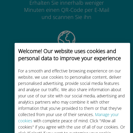
Erhalten Sie innerhalb weniger
Minuten einen QR-Code per E-Mail
und scannen Sie ihn
Welcome! Our website uses cookies and
Weltweit
personal data to improve your experience
Weltweite hochwertige
For a smooth and effective browsing experience on our
Mobilfunkkonnektivität in über 200
website, we use cookies to personalise content, deliver
Reiseziele
personalised advertising, provide social media features
and analyse our traffic. We also share information about
your use of our site with our social media, advertising and
analytics partners who may combine it with other
information that you've provided to them or that they've
collected from your use of their services.
Manage your
cookies
with complete peace of mind. Click "Allow all
Kostengünstig
cookies" if you agree with the use of all of our cookies. Or
click "Select" if you want to customise your cookie