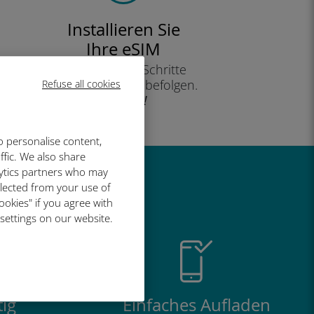
Installieren Sie
Ihre eSIM
indem Sie die Schritte
auf Ihrem Gerät befolgen.
Refuse all cookies
Effizient!
o personalise content,
ffic. We also share
lytics partners who may
so großartig
llected from your use of
ookies" if you agree with
 settings on our website.
ig
Einfaches Aufladen