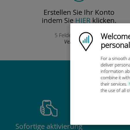
Erstellen Sie Ihr Konto
indem Sie
HIER
klicken.
Nur
Welcome!
5 Felder auszufüllen.
Ubigi logo
Versprochen!
personal
For a smooth a
deliver persona
information ab
Warum ist d
combine it with
their services.
the use of all 
Sofortige aktivierung