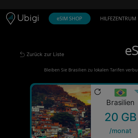
Skip to content
Inhalt
Navigationsleiste
Fußzeile
eSIM SHOP
HILFEZENTRUM
eS
Zurück zur Liste
Back to list
Bleiben Sie Brasilien zu lokalen Tarifen verb
Brasilien
20 GB
/monat