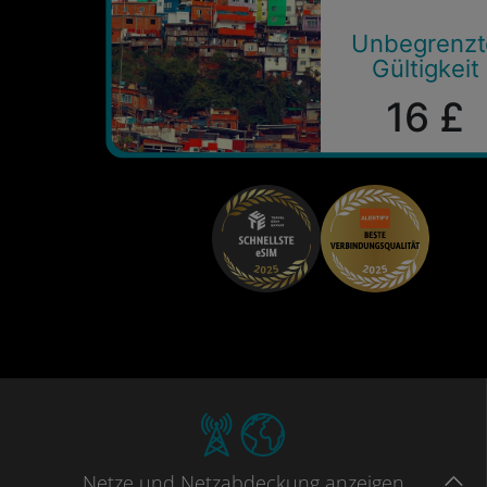
Unbegrenzt
Gültigkeit
16 £
Netze
und Netzabdeckung
anzeigen