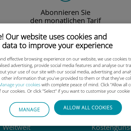
Abonnieren Sie
den monatlichen Tarif
Lokal, regional
 Our website uses cookies and
oder weltweit.
Wir decken all Ihre Bedürfnisse ab!
 data to improve your experience
nd effective browsing experience on our website, we use cookies t
lised advertising, provide social media features and analyse our tra
out your use of our site with our social media, advertising and ana
ie internationale Ubigi eSIM 
 other information that you've provided to them or that they've co
Manage your cookies
with complete peace of mind. Click "Allow all c
of our cookies. Or click "Select" if you want to customise your cookie
ALLOW ALL COOKIES
MANAGE
Weltweit
Kostengünst