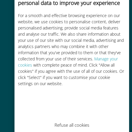
personal data to improve your experience
For a smooth and effective browsing experience on our
Kostengünstig
website, we use cookies to personalise content, deliver
personalised advertising, provide social media features
Bis zu 90 % günstiger als Roaming-
and analyse our traffic. We also share information about
Gebühren bei Ihrem bisherigen
your use of our site with our social media, advertising and
Anbieter
analytics partners who may combine it with other
information that you've provided to them or that they've
collected from your use of their services.
Manage your
cookies
with complete peace of mind. Click "Allow all
cookies" if you agree with the use of all of our cookies. Or
click "Select" if you want to customise your cookie
settings on our website.
Einfaches Aufladen
Überall über die Ubigi-App, auch
ohne WLAN oder Datenguthaben
Refuse all cookies