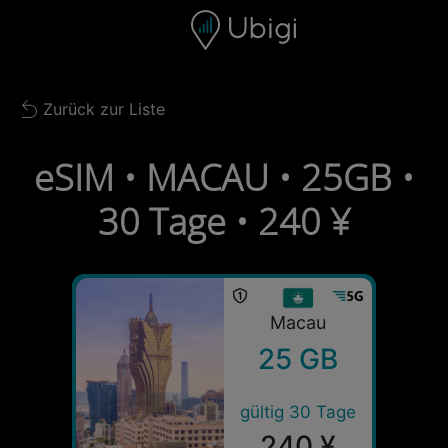
Skip to content
Inhalt
Navigationsleiste
Fußzeile
Zurück zur Liste
Back to list
eSIM • MACAU • 25GB •
30 Tage • 240 ¥
Macau
25 GB
gültig 30 Tage
240 ¥