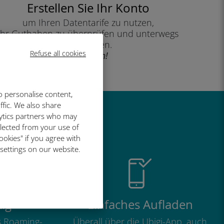
Erstellen Sie Ihr Konto
um Ihren Datentarife zu nutzen,
Ihr Guthaben zu überprüfen und unterwegs
aufzuladen.
Refuse all cookies
Genießen!
o personalise content,
ffic. We also share
lytics partners who may
so großartig
llected from your use of
ookies" if you agree with
 settings on our website.
ig
Einfaches Aufladen
ls Roaming-
Überall über die Ubigi-App, auch