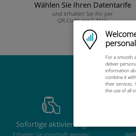
Wählen Sie Ihren Datentarife
und erhalten Sie ihn per
QR-Code per E-Mail.
Schnell!
Welcome!
Ubigi logo
personal
For a smooth a
deliver persona
information ab
Warum ist d
combine it with
their services.
the use of all 
Sofortige aktivierung
Erhalten Sie innerhalb weniger
Welt