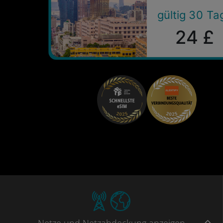
gültig 30 Ta
24 £