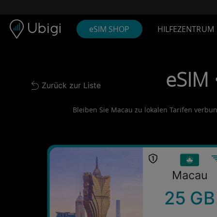
Skip to content
Inhalt
Navigationsleiste
Fußzeile
eSIM SHOP
HILFEZENTRUM
eSIM 
Zurück zur Liste
Back to list
Bleiben Sie Macau zu lokalen Tarifen verbund
Macau
25 GB