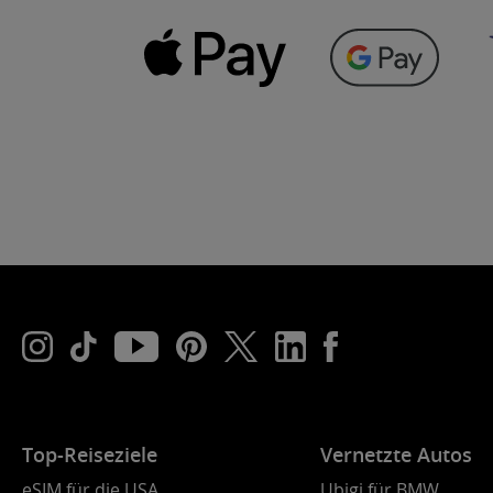
Top-Reiseziele
Vernetzte Autos
eSIM für die USA
Ubigi für BMW