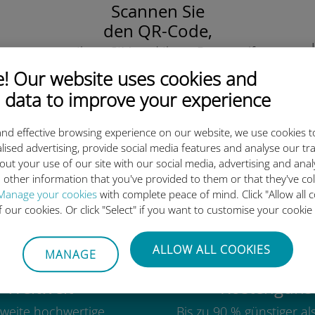
Scannen Sie
den QR-Code,
um Ihre eSIM und Ihren Datentarife
zu aktivieren.
 Our website uses cookies and
Einfach!
 data to improve your experience
nd effective browsing experience on our website, we use cookies t
lised advertising, provide social media features and analyse our tra
out your use of our site with our social media, advertising and ana
ie internationale Ubigi eSIM 
 other information that you've provided to them or that they've co
Manage your cookies
with complete peace of mind. Click "Allow all c
of our cookies. Or click "Select" if you want to customise your cookie
ALLOW ALL COOKIES
MANAGE
Weltweit
Kostengünst
weite hochwertige
Bis zu 90 % günstiger a