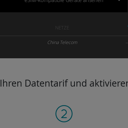
eSIM-kompatible
Geräte
ansehen
NETZE
China Telecom
hren Datentarif und aktivieren 