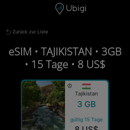
Skip to content
Inhalt
Navigationsleiste
Fußzeile
Zurück zur Liste
Back to list
eSIM • TAJIKISTAN • 3GB
• 15 Tage • 8 US$
Tajikistan
3 GB
gültig 15 Tage
8 US$