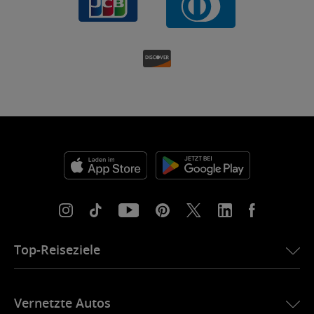
Top-Reiseziele
eSIM für die USA
Vernetzte Autos
eSIM für Europa