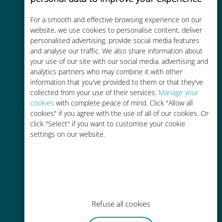
For a smooth and effective browsing experience on our
Kostengünstig
website, we use cookies to personalise content, deliver
personalised advertising, provide social media features
Bis zu 90 % günstiger als Roaming-
and analyse our traffic. We also share information about
Gebühren bei Ihrem bisherigen
your use of our site with our social media, advertising and
Anbieter
analytics partners who may combine it with other
information that you've provided to them or that they've
collected from your use of their services.
Manage your
cookies
with complete peace of mind. Click "Allow all
cookies" if you agree with the use of all of our cookies. Or
click "Select" if you want to customise your cookie
Einfaches Aufladen
settings on our website.
Überall über die Ubigi-App, auch
ohne WLAN oder Datenguthaben
Refuse all cookies