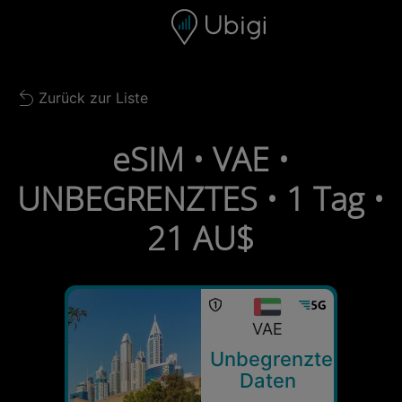
Skip to content
Inhalt
Navigationsleiste
Fußzeile
Zurück zur Liste
Back to list
eSIM • VAE •
UNBEGRENZTES • 1 Tag •
21 AU$
VAE
Unbegrenzte
Daten