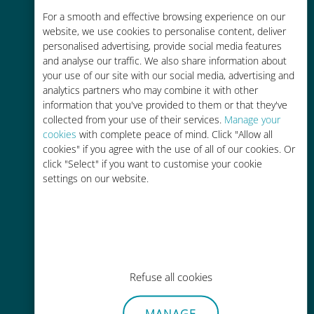
Rentable
For a smooth and effective browsing experience on our
website, we use cookies to personalise content, deliver
Hasta un 90% más barato que los
personalised advertising, provide social media features
costes de itinerancia con su
and analyse our traffic. We also share information about
operador actual
your use of our site with our social media, advertising and
analytics partners who may combine it with other
information that you've provided to them or that they've
collected from your use of their services.
Manage your
cookies
with complete peace of mind. Click "Allow all
cookies" if you agree with the use of all of our cookies. Or
click "Select" if you want to customise your cookie
Fácil recarga
settings on our website.
En cualquier lugar a través de la
aplicación Ubigi, incluso sin Wi-Fi o
datos restantes.
Refuse all cookies
MANAGE