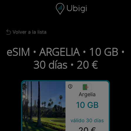
Skip to content
Contenido
Barra de navegación
Pie de página
Volver a la lista
Back to list
eSIM • ARGELIA • 10 GB •
30 días • 20 €
Argelia
10 GB
válido 30 días
20 €