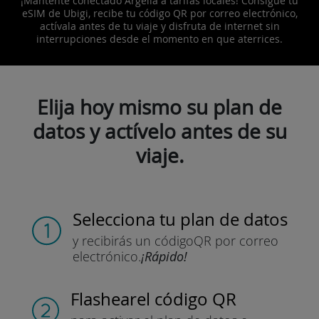
¡Mantente conectado Argelia a tarifas locales! Consigue tu
eSIM de Ubigi, recibe tu código QR por correo electrónico,
actívala antes de tu viaje y disfruta de internet sin
interrupciones desde el momento en que aterrices.
Elija hoy mismo su plan de
datos y actívelo antes de su
viaje.
Selecciona tu plan de datos
y recibirás un código
QR por correo
electrónico.
¡Rápido!
Flashear
el código QR