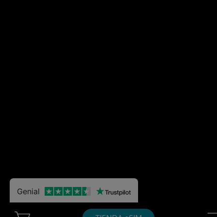
Genial
Cart Ubigi
Nav