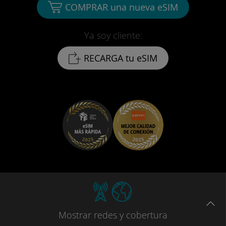
COMPRAR una nueva eSIM
Ya soy cliente:
RECARGA tu eSIM
Mostrar
redes
y cobertura