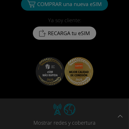
COMPRAR una nueva eSIM
Ya soy cliente:
RECARGA tu eSIM
Mostrar
redes
y cobertura