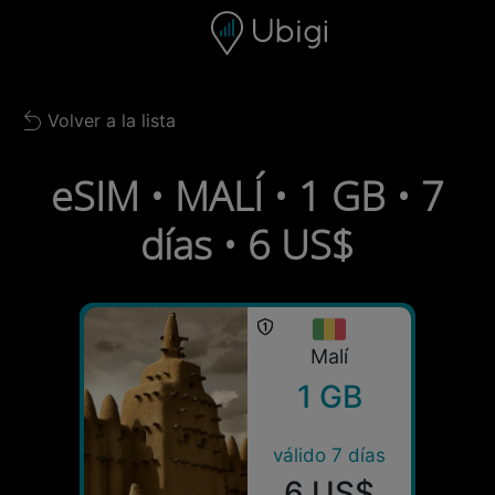
Skip to content
Contenido
Barra de navegación
Pie de página
Volver a la lista
Back to list
eSIM • MALÍ • 1 GB • 7
días • 6 US$
Malí
1 GB
válido 7 días
6 US$