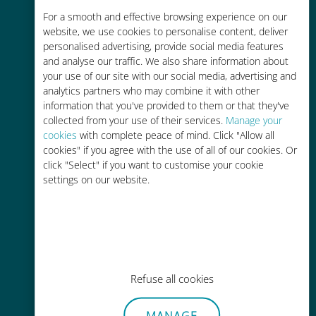
Rentable
For a smooth and effective browsing experience on our
website, we use cookies to personalise content, deliver
Hasta un 90% más barato que los
personalised advertising, provide social media features
costes de itinerancia con su
and analyse our traffic. We also share information about
operador actual
your use of our site with our social media, advertising and
analytics partners who may combine it with other
information that you've provided to them or that they've
collected from your use of their services.
Manage your
cookies
with complete peace of mind. Click "Allow all
cookies" if you agree with the use of all of our cookies. Or
click "Select" if you want to customise your cookie
Fácil recarga
settings on our website.
En cualquier lugar a través de la
aplicación Ubigi, incluso sin Wi-Fi o
datos restantes.
Refuse all cookies
MANAGE