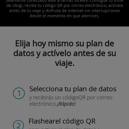
¡Mantente conectado Malí a tarifas locales! Consigue tu eSIM
de Ubigi, recibe tu código QR por correo electrónico, actívala
antes de tu viaje y disfruta de internet sin interrupciones
desde el momento en que aterrices.
Elija hoy mismo su plan de
datos y actívelo antes de su
viaje.
Selecciona tu plan de datos
y recibirás un código
QR por correo
electrónico.
¡Rápido!
Flashear
el código QR