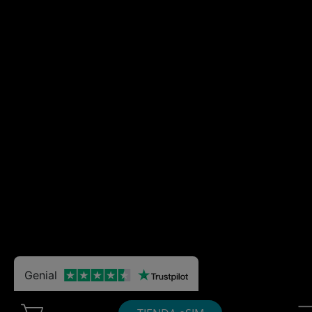
Genial
Cart Ubigi
Nav