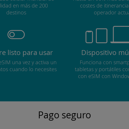
alidad en más de 200
costes de itineranci
destinos
operador actu
e listo para usar
Dispositivo múl
 eSIM una vez y activa un
Funciona con smart
atos cuando lo necesites
tabletas y portátiles c
con eSIM con Windo
Pago seguro