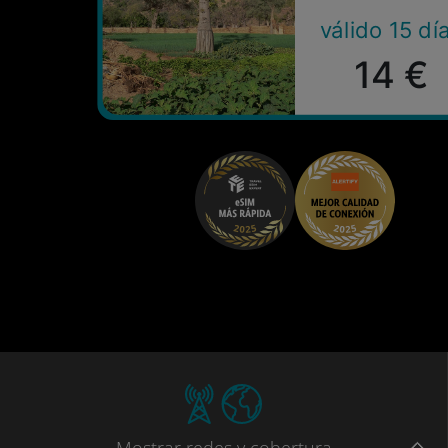
válido 15 dí
14 €