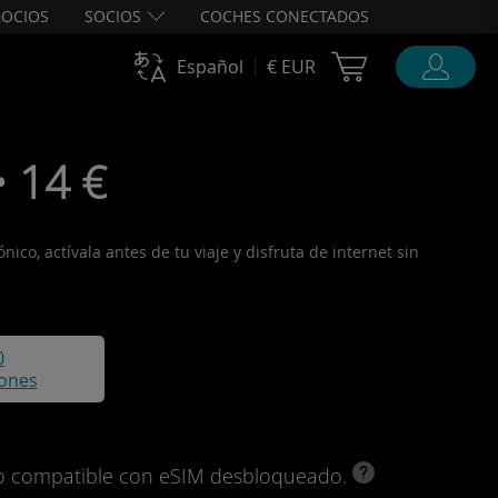
OCIOS
SOCIOS
COCHES CONECTADOS
Cart Ubigi
Español
€ EUR
• 14 €
ico, actívala antes de tu viaje y disfruta de internet sin
0
iones
ivo compatible con eSIM desbloqueado.