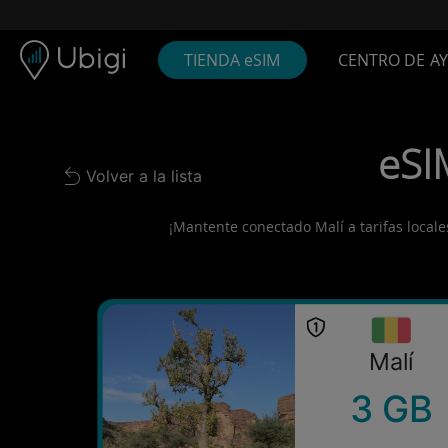
Skip to content
Contenido
Barra de navegación
Pie de página
TIENDA eSIM
CENTRO DE A
eSIM
Volver a la lista
Back to list
¡Mantente conectado Malí a tarifas locales
Malí
3 GB