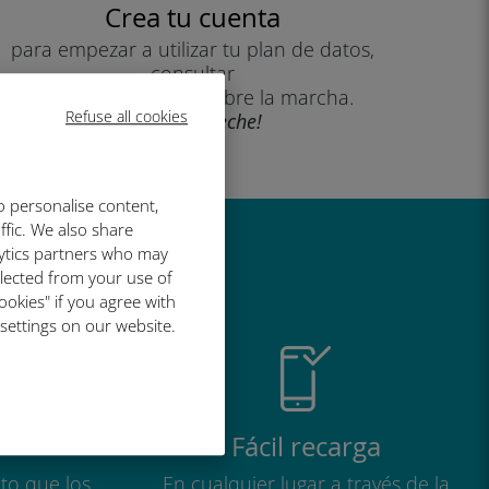
Crea tu cuenta
para empezar a utilizar tu plan de datos,
consultar
tu saldo y recargar sobre la marcha.
Refuse all cookies
¡Que aproveche!
o personalise content,
ffic. We also share
lytics partners who may
al de Ubigi
llected from your use of
ookies" if you agree with
 settings on our website.
Fácil recarga
to que los
En cualquier lugar a través de la