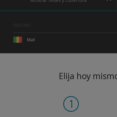
Mostrar
redes
y cobertura
DESTINO
Mali
Elija hoy mismo