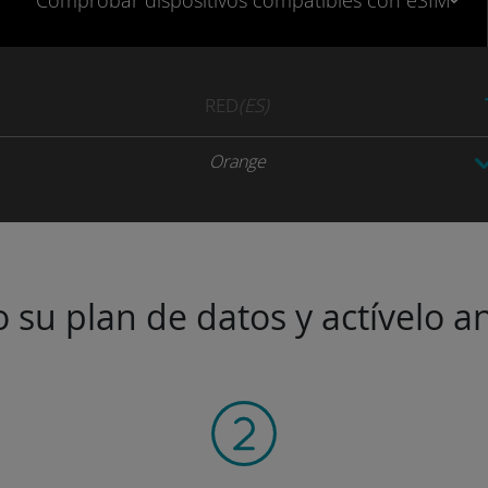
Comprobar
dispositivos compatibles
con eSIM
RED
(ES)
Orange
 su plan de datos y actívelo an