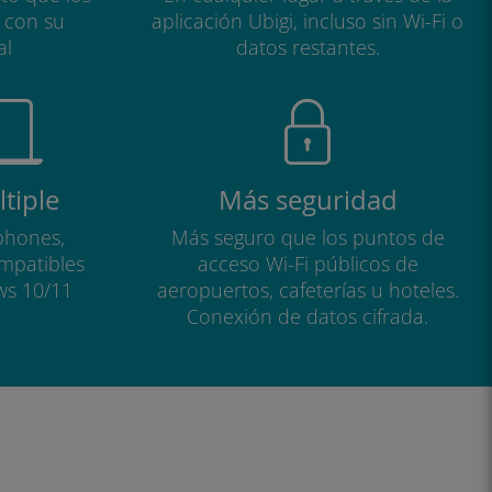
a con su
aplicación Ubigi, incluso sin Wi-Fi o
al
datos restantes.
tiple
Más seguridad
phones,
Más seguro que los puntos de
ompatibles
acceso Wi-Fi públicos de
ws 10/11
aeropuertos, cafeterías u hoteles.
Conexión de datos cifrada.