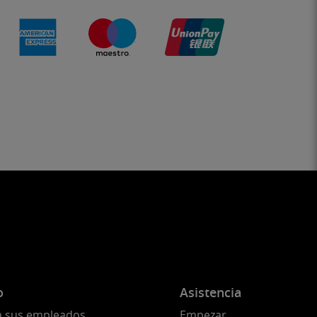
o
Asistencia
a sus empleados
Empezar