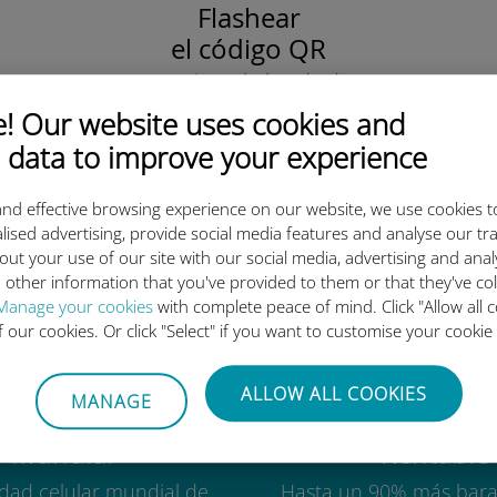
Flashear
el código QR
para activar el plan de datos
e instalar la Ubigi eSIM.
 Our website uses cookies and
¡Simple!
 data to improve your experience
nd effective browsing experience on our website, we use cookies t
lised advertising, provide social media features and analyse our tra
out your use of our site with our social media, advertising and ana
 tan buena la eSIM internacion
 other information that you've provided to them or that they've co
Manage your cookies
with complete peace of mind. Click "Allow all c
of our cookies. Or click "Select" if you want to customise your cookie
ALLOW ALL COOKIES
MANAGE
Mundial
Rentable
idad celular mundial de
Hasta un 90% más bara