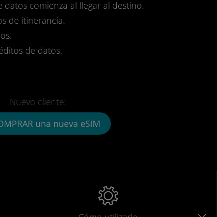
e datos comienza al llegar al destino.
s de itinerancia.
os.
réditos de datos.
Nuevo cliente:
OMPRAR una nueva eSIM