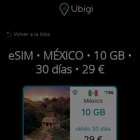
Skip to content
Contenido
Barra de navegación
Pie de página
Volver a la lista
Back to list
eSIM • MÉXICO • 10 GB •
30 días • 29 €
México
10 GB
válido 30 días
29 €