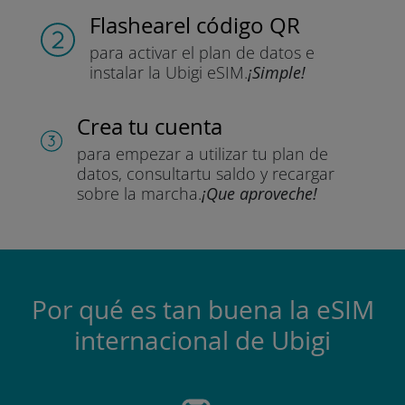
Flashear
el código QR
para activar el plan de datos
e
instalar la Ubigi eSIM.
¡Simple!
Crea tu cuenta
para empezar a utilizar tu plan de
datos, consultar
tu saldo y recargar
sobre la marcha.
¡Que aproveche!
Por qué es tan buena la eSIM
internacional de Ubigi