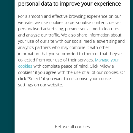
personal data to improve your experience
For a smooth and effective browsing experience on our
Rentable
website, we use cookies to personalise content, deliver
personalised advertising, provide social media features
Hasta un 90% más barato que los
and analyse our traffic. We also share information about
costes de itinerancia con su
your use of our site with our social media, advertising and
operador actual
analytics partners who may combine it with other
information that you've provided to them or that they've
collected from your use of their services.
Manage your
cookies
with complete peace of mind. Click "Allow all
cookies" if you agree with the use of all of our cookies. Or
click "Select" if you want to customise your cookie
settings on our website.
Fácil recarga
En cualquier lugar a través de la
aplicación Ubigi, incluso sin Wi-Fi o
datos restantes.
Refuse all cookies