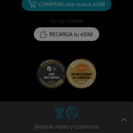
COMPRAR una nueva eSIM
Ya soy cliente:
RECARGA tu eSIM
Mostrar
redes
y cobertura