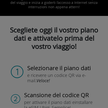
del viaggio e inizia a goderti l’accesso a Internet senza
interruzioni non appena atterri!
Scegliete oggi il vostro piano
dati e attivatelo prima del
vostro viaggio!
Selezionare il piano dati
e ricevere un codice QR
via e-
mail.
Veloce!
Scansione del codice QR
per attivare il piano dati e
installare
la eSIM Ubigi.
Semplice!