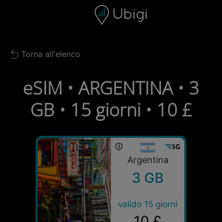
Skip to content
Contenuto
Barra di navigazione
Piè di pagina
Torna all'elenco
Back to list
eSIM • ARGENTINA • 3
GB • 15 giorni • 10 £
Argentina
3 GB
valido 15 giorni
10 £