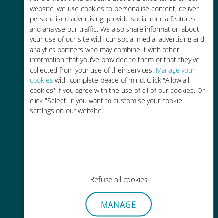
Fino al 90% in meno rispetto alle
website, we use cookies to personalise content, deliver
tariffe di roaming con il vostro
personalised advertising, provide social media features
operatore attuale
and analyse our traffic. We also share information about
your use of our site with our social media, advertising and
analytics partners who may combine it with other
information that you've provided to them or that they've
collected from your use of their services.
Manage your
cookies
with complete peace of mind. Click "Allow all
cookies" if you agree with the use of all of our cookies. Or
Ricarica facile
click "Select" if you want to customise your cookie
Ovunque tramite l'app Ubigi, anche
settings on our website.
senza Wi-Fi o dati residui
Refuse all cookies
Senza sforzo
MANAGE
Non è necessario rimuovere la