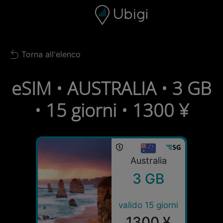
Skip to content
Contenuto
Barra di navigazione
Piè di pagina
Torna all'elenco
Back to list
eSIM • AUSTRALIA • 3 GB
• 15 giorni • 1300 ¥
Australia
3 GB
valido 15 giorni
1300 ¥