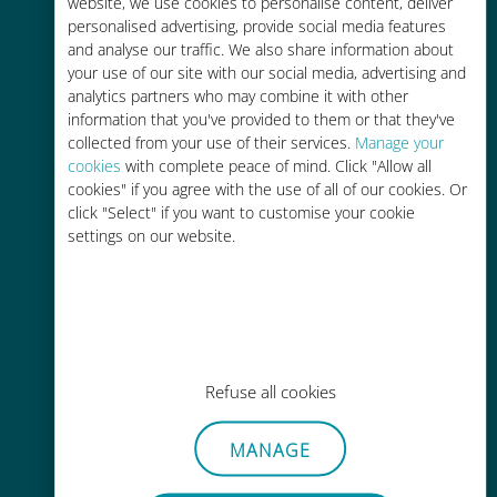
tariffe di roaming con il vostro
website, we use cookies to personalise content, deliver
personalised advertising, provide social media features
operatore attuale
and analyse our traffic. We also share information about
your use of our site with our social media, advertising and
analytics partners who may combine it with other
information that you've provided to them or that they've
collected from your use of their services.
Manage your
cookies
with complete peace of mind. Click "Allow all
Ricarica facile
cookies" if you agree with the use of all of our cookies. Or
click "Select" if you want to customise your cookie
Ovunque tramite l'app Ubigi, anche
settings on our website.
senza Wi-Fi o dati residui
Refuse all cookies
Senza sforzo
Non è necessario rimuovere la
MANAGE
scheda SIM esistente