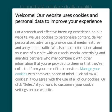
Connettività cellulare di alta qualità
in tutto il mondo in oltre 200
Welcome! Our website uses cookies and
destinazioni
personal data to improve your experience
For a smooth and effective browsing experience on our
website, we use cookies to personalise content, deliver
personalised advertising, provide social media features
and analyse our traffic. We also share information about
Economico
your use of our site with our social media, advertising and
analytics partners who may combine it with other
Fino al 90% in meno rispetto alle
information that you've provided to them or that they've
tariffe di roaming con il vostro
collected from your use of their services.
Manage your
operatore attuale
cookies
with complete peace of mind. Click "Allow all
cookies" if you agree with the use of all of our cookies. Or
click "Select" if you want to customise your cookie
settings on our website.
Ricarica facile