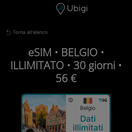
Skip to content
Contenuto
Barra di navigazione
Piè di pagina
Torna all'elenco
Back to list
eSIM • BELGIO •
ILLIMITATO • 30 giorni •
56 €
Belgio
Dati
illimitati