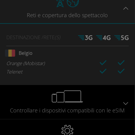
Reti
e copertura dello spettacolo
DESTINAZIONE
/RETE
(S)
Belgio
Orange (Mobistar)
Telenet
Controllare
i dispositivi compatibili
con le eSIM