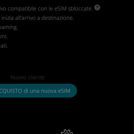
ivo compatibile con le eSIM sbloccate.
inizia all'arrivo a destinazione.
roaming.
oni.
ati.
Nuovo cliente:
CQUISTO di una nuova eSIM