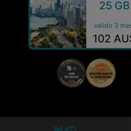
25 GB
valido 3 me
102 AU