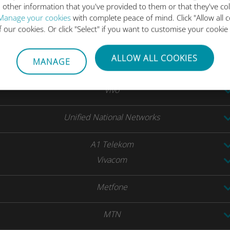
BH Telecom
 other information that you've provided to them or that they've co
Manage your cookies
with complete peace of mind. Click "Allow all c
HT Eronet
of our cookies. Or click "Select" if you want to customise your cookie
Orange
ALLOW ALL COOKIES
MANAGE
TIM Brasil
Vivo
Unified National Networks
A1 Telekom
Vivacom
Metfone
MTN