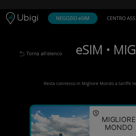
Skip to content
Contenuto
Barra di navigazione
Piè di pagina
NEGOZIO eSIM
CENTRO ASS
eSIM • MIG
Torna all'elenco
Back to list
Resta connesso in Migliore Mondo a tariffe loca
MIGLIORE
MONDO