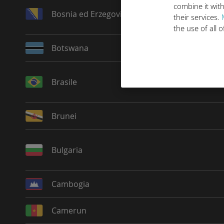
combine it with
Bosnia ed Erzegovina
their services.
the use of all 
Botswana
Brasile
Brunei
Bulgaria
Cambogia
Camerun