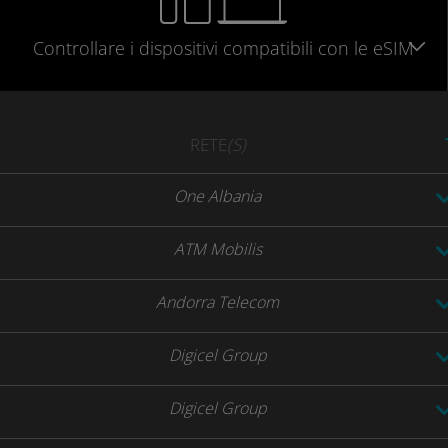
Controllare
i dispositivi compatibili
con le eSIM
RETE
(S)
One Albania
ATM Mobilis
Andorra Telecom
Digicel Group
Digicel Group