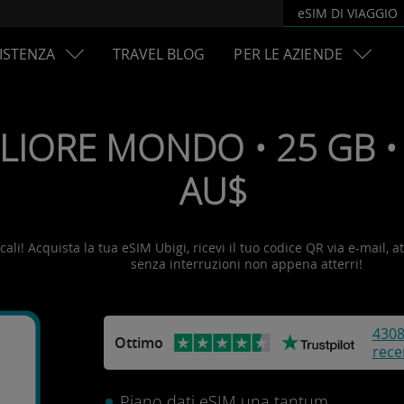
eSIM DI VIAGGIO
ISTENZA
TRAVEL BLOG
PER LE AZIENDE
LIORE MONDO • 25 GB • 
AU$
li! Acquista la tua eSIM Ubigi, ricevi il tuo codice QR via e-mail, at
senza interruzioni non appena atterri!
430
Ottimo
rece
Piano dati eSIM una tantum.