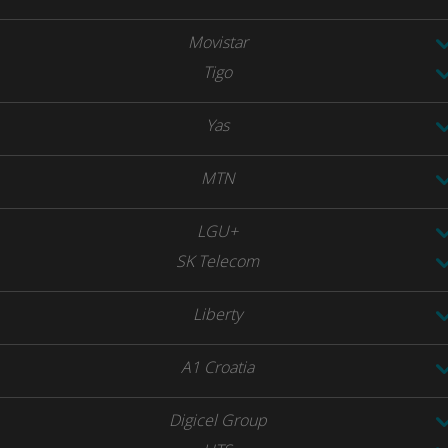
Movistar
Tigo
Yas
MTN
LGU+
SK Telecom
Liberty
A1 Croatia
Digicel Group