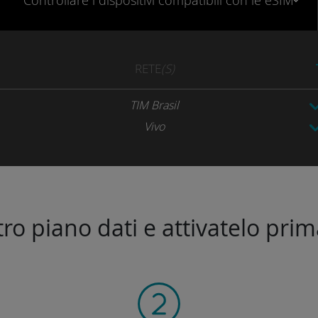
Controllare
i dispositivi compatibili
con le eSIM
RETE
(S)
TIM Brasil
Vivo
stro piano dati e attivatelo prim