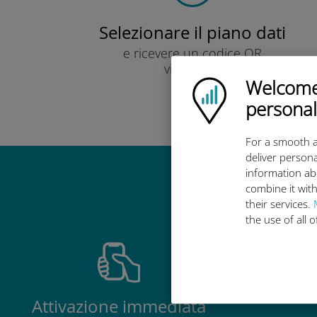
Selezionare il piano dati
e ricevere un codice QR
via e-mail.
Welcome!
Veloce!
Ubigi logo
personal
For a smooth a
deliver persona
information ab
Perché la 
combine it with
their services.
the use of all 
Attivazione immediata