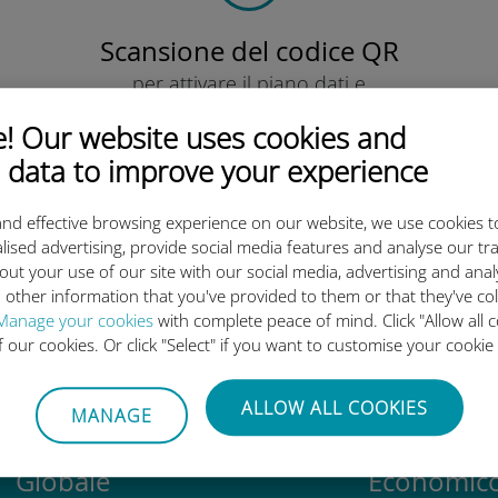
Scansione del codice QR
per attivare il piano dati e
installare la eSIM Ubigi.
 Our website uses cookies and
Semplice!
 data to improve your experience
nd effective browsing experience on our website, we use cookies t
lised advertising, provide social media features and analyse our tra
out your use of our site with our social media, advertising and ana
eSIM internazionale di Ubigi è 
 other information that you've provided to them or that they've co
Manage your cookies
with complete peace of mind. Click "Allow all c
of our cookies. Or click "Select" if you want to customise your cookie
ALLOW ALL COOKIES
MANAGE
Globale
Economic