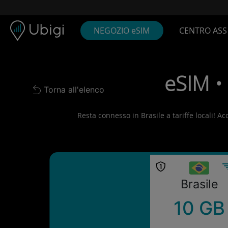
Skip to content
Contenuto
Barra di navigazione
Piè di pagina
NEGOZIO eSIM
CENTRO ASS
eSIM • 
Torna all'elenco
Back to list
Resta connesso in Brasile a tariffe locali! Ac
Brasile
10 GB