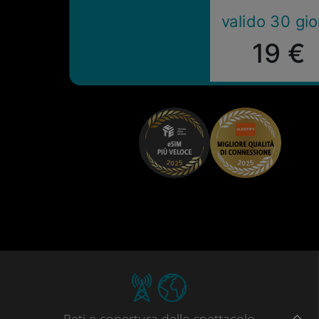
valido 30 gio
19 €