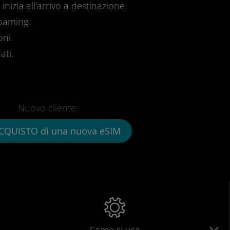
inizia all'arrivo a destinazione.
roaming.
oni.
ati.
Nuovo cliente:
CQUISTO di una nuova eSIM