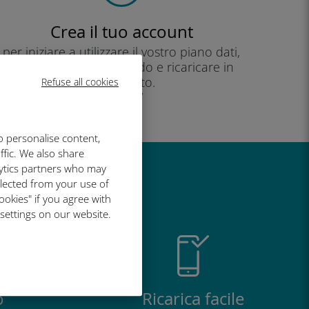
Crea il tuo account
per iniziare a utilizzare il vostro piano dati,
controllare il vostro saldo e ricaricare in
movimento.
Refuse all cookies
Godere!
o personalise content,
ffic. We also share
lytics partners who may
così grande
llected from your use of
ookies" if you agree with
 settings on our website.
o
Ricarica facile