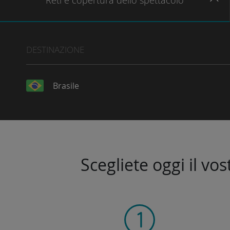
Reti
e copertura dello spettacolo
DESTINAZIONE
Brasile
Scegliete oggi il vo