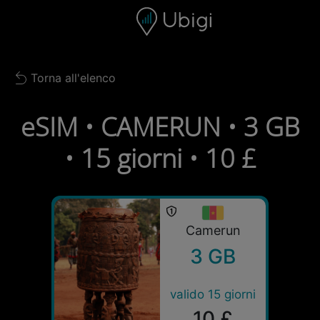
Skip to content
Contenuto
Barra di navigazione
Piè di pagina
Torna all'elenco
Back to list
eSIM • CAMERUN • 3 GB
• 15 giorni • 10 £
Camerun
3 GB
valido 15 giorni
10 £