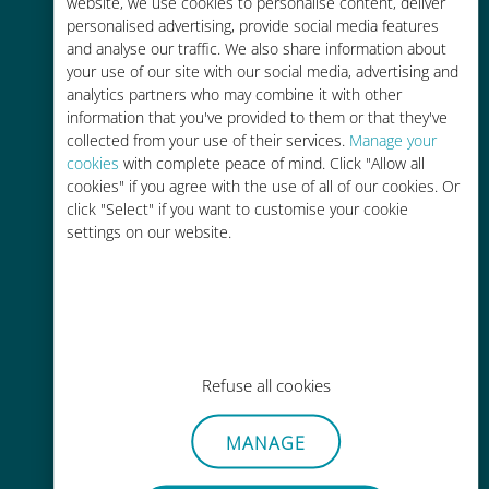
tariffe di roaming con il vostro
website, we use cookies to personalise content, deliver
personalised advertising, provide social media features
operatore attuale
and analyse our traffic. We also share information about
your use of our site with our social media, advertising and
analytics partners who may combine it with other
information that you've provided to them or that they've
collected from your use of their services.
Manage your
cookies
with complete peace of mind. Click "Allow all
Ricarica facile
cookies" if you agree with the use of all of our cookies. Or
click "Select" if you want to customise your cookie
Ovunque tramite l'app Ubigi, anche
settings on our website.
senza Wi-Fi o dati residui
Refuse all cookies
Senza sforzo
Non è necessario rimuovere la
MANAGE
scheda SIM esistente