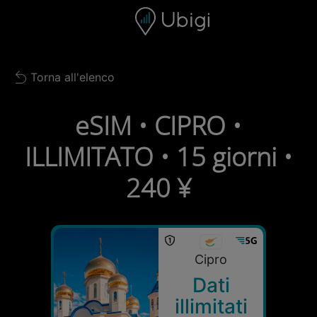
Skip to content
Contenuto
Barra di navigazione
Piè di pagina
Torna all'elenco
Back to list
eSIM • CIPRO •
ILLIMITATO • 15 giorni •
240 ¥
Cipro
Dati
illimitati