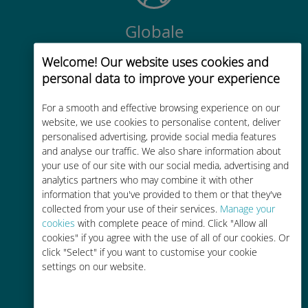
Globale
Connettività cellulare di alta qualità
Welcome! Our website uses cookies and
in tutto il mondo in oltre 200
personal data to improve your experience
destinazioni
For a smooth and effective browsing experience on our
website, we use cookies to personalise content, deliver
personalised advertising, provide social media features
and analyse our traffic. We also share information about
your use of our site with our social media, advertising and
Economico
analytics partners who may combine it with other
information that you've provided to them or that they've
Fino al 90% in meno rispetto alle
collected from your use of their services.
Manage your
tariffe di roaming con il vostro
cookies
with complete peace of mind. Click "Allow all
cookies" if you agree with the use of all of our cookies. Or
operatore attuale
click "Select" if you want to customise your cookie
settings on our website.