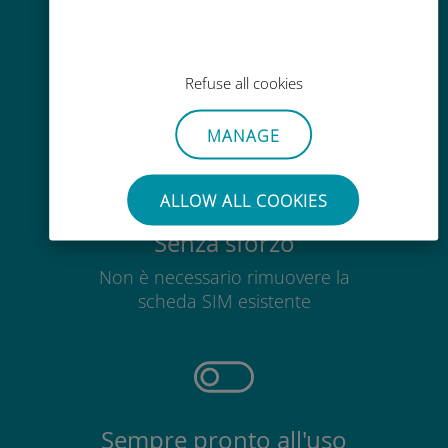
Ricarica facile
Ovunque tramite l'app Ubigi, anche
Refuse all cookies
senza Wi-Fi o dati residui
MANAGE
ALLOW ALL COOKIES
Senza sforzo
Non è necessario rimuovere la
scheda SIM esistente
Sempre pronto all'uso