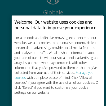
Globale
Connettività cellulare di alta qualità
Welcome! Our website uses cookies and
in tutto il mondo in oltre 200
personal data to improve your experience
destinazioni
For a smooth and effective browsing experience on our
website, we use cookies to personalise content, deliver
personalised advertising, provide social media features
and analyse our traffic. We also share information about
your use of our site with our social media, advertising and
analytics partners who may combine it with other
Economico
information that you've provided to them or that they've
Fino al 90% in meno rispetto alle
collected from your use of their services.
Manage your
cookies
with complete peace of mind. Click "Allow all
tariffe di roaming con il vostro
cookies" if you agree with the use of all of our cookies. Or
operatore attuale
click "Select" if you want to customise your cookie
settings on our website.