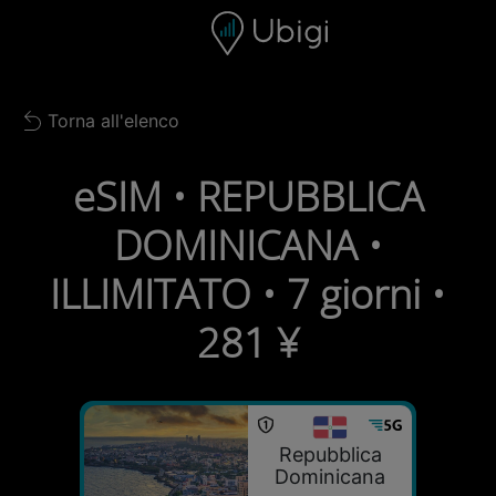
Skip to content
Contenuto
Barra di navigazione
Piè di pagina
Torna all'elenco
Back to list
eSIM • REPUBBLICA
DOMINICANA •
ILLIMITATO • 7 giorni •
281 ¥
Repubblica
Dominicana