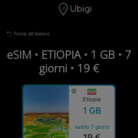
Skip to content
Contenuto
Barra di navigazione
Piè di pagina
Torna all'elenco
Back to list
eSIM • ETIOPIA • 1 GB • 7
giorni • 19 €
Etiopia
1 GB
valido 7 giorni
19 €