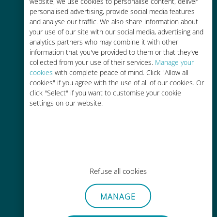
tariffe di roaming con il vostro
website, we use cookies to personalise content, deliver
personalised advertising, provide social media features
operatore attuale
and analyse our traffic. We also share information about
your use of our site with our social media, advertising and
analytics partners who may combine it with other
information that you've provided to them or that they've
collected from your use of their services.
Manage your
cookies
with complete peace of mind. Click "Allow all
Ricarica facile
cookies" if you agree with the use of all of our cookies. Or
click "Select" if you want to customise your cookie
Ovunque tramite l'app Ubigi, anche
settings on our website.
senza Wi-Fi o dati residui
Refuse all cookies
Senza sforzo
Non è necessario rimuovere la
MANAGE
scheda SIM esistente