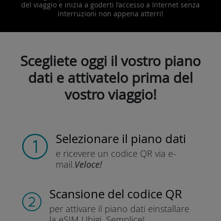
del viaggio e inizia a goderti l’accesso a Internet senza
interruzioni non appena atterri!
Scegliete oggi il vostro piano
dati e attivatelo prima del
vostro viaggio!
Selezionare il piano dati
e ricevere un codice QR
via e-
mail.
Veloce!
Scansione del codice QR
per attivare il piano dati e
installare
la eSIM Ubigi.
Semplice!