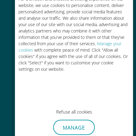
Fino al 90% in meno rispetto alle
website, we use cookies to personalise content, deliver
tariffe di roaming con il vostro
personalised advertising, provide social media features
operatore attuale
and analyse our traffic. We also share information about
your use of our site with our social media, advertising and
analytics partners who may combine it with other
information that you've provided to them or that they've
collected from your use of their services.
Manage your
cookies
with complete peace of mind. Click "Allow all
cookies" if you agree with the use of all of our cookies. Or
Ricarica facile
click "Select" if you want to customise your cookie
Ovunque tramite l'app Ubigi, anche
settings on our website.
senza Wi-Fi o dati residui
Refuse all cookies
Senza sforzo
MANAGE
Non è necessario rimuovere la
scheda SIM esistente