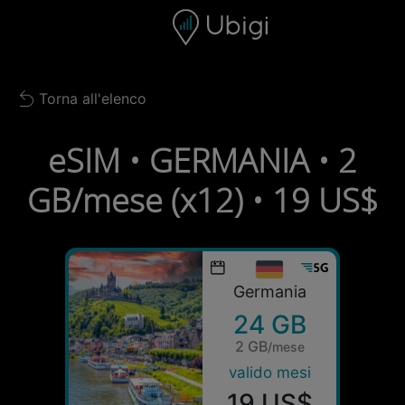
Skip to content
Contenuto
Barra di navigazione
Piè di pagina
Torna all'elenco
Back to list
eSIM • GERMANIA • 2
GB/mese (x12) • 19 US$
Germania
24 GB
2 GB
/mese
valido mesi
19 US$