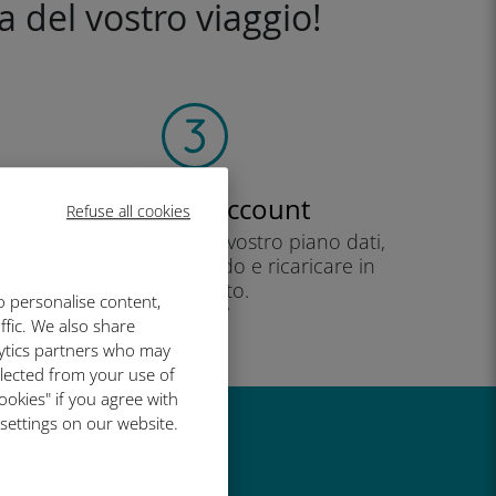
a del vostro viaggio!
Crea il tuo account
Refuse all cookies
per iniziare a utilizzare il vostro piano dati,
controllare il vostro saldo e ricaricare in
movimento.
o personalise content,
Godere!
ffic. We also share
lytics partners who may
llected from your use of
ookies" if you agree with
 settings on our website.
così grande