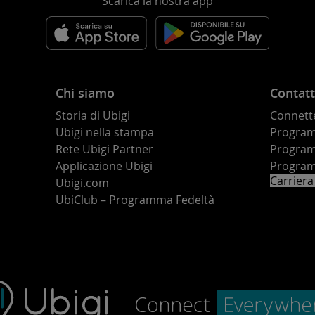
Scarica la nostra app
Chi siamo
Contatt
Storia di Ubigi
Connette
Ubigi nella stampa
Programm
o
Rete Ubigi Partner
Program
Applicazione Ubigi
Program
Carriera
Ubigi.com
UbiClub – Programma Fedeltà