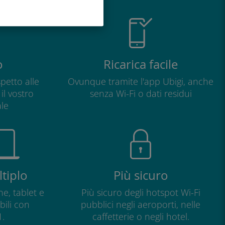
o
Ricarica facile
petto alle
Ovunque tramite l'app Ubigi, anche
il vostro
senza Wi-Fi o dati residui
le
tiplo
Più sicuro
e, tablet e
Più sicuro degli hotspot Wi-Fi
ili con
pubblici negli aeroporti, nelle
.
caffetterie o negli hotel.