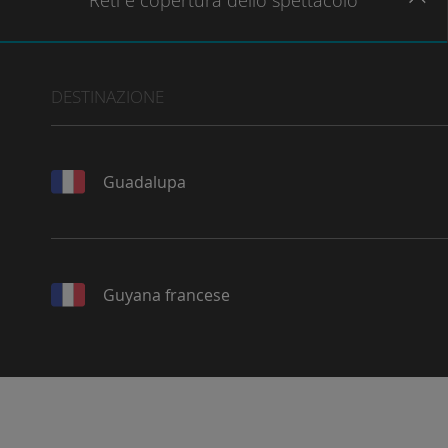
Reti
e copertura dello spettacolo
DESTINAZIONE
Guadalupa
Guyana francese