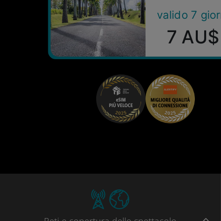
valido 7 gior
7 AU$