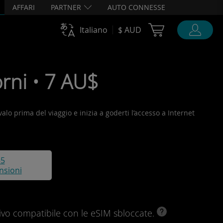
AFFARI
PARTNER
AUTO CONNESSE
Cart Ubigi
Italiano
$ AUD
rni • 7 AU$
valo prima del viaggio e inizia a goderti l’accesso a Internet
35
nsioni
ivo compatibile con le eSIM sbloccate.