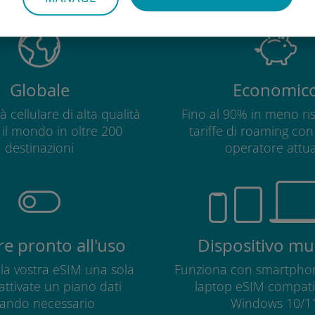
Globale
Economic
à cellulare di alta qualità
Fino al 90% in meno ris
o il mondo in oltre 200
tariffe di roaming con 
destinazioni
operatore attua
e pronto all'uso
Dispositivo mul
e la vostra eSIM una sola
Funziona con smartphon
 attivate un piano dati
laptop eSIM compatib
ando necessario
Windows 10/11