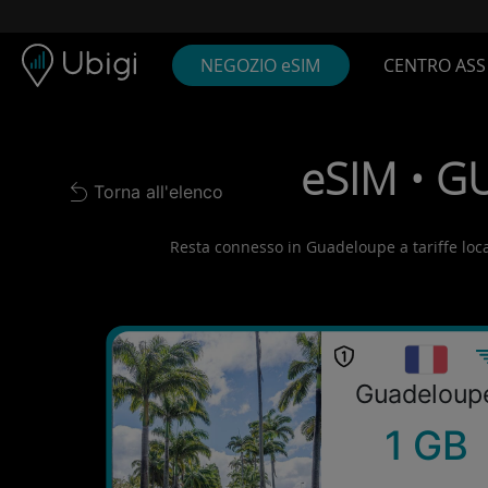
Skip to content
Contenuto
Barra di navigazione
Piè di pagina
NEGOZIO eSIM
CENTRO ASS
eSIM • GU
Torna all'elenco
Back to list
Resta connesso in Guadeloupe a tariffe locali
Guadeloup
1 GB