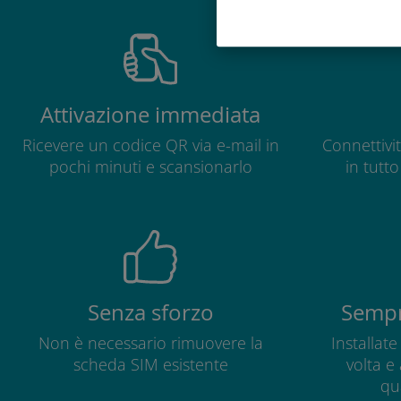
Attivazione immediata
Ricevere un codice QR via e-mail in
Connettivit
pochi minuti e scansionarlo
in tutt
Senza sforzo
Sempr
Non è necessario rimuovere la
Installat
scheda SIM esistente
volta e
qu