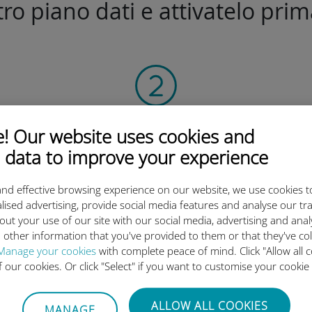
stro piano dati e attivatelo prim
Scansione del codice QR
 Our website uses cookies and
per attivare il piano dati e
 data to improve your experience
installare la eSIM Ubigi.
Semplice!
nd effective browsing experience on our website, we use cookies t
lised advertising, provide social media features and analyse our tra
out your use of our site with our social media, advertising and ana
 other information that you've provided to them or that they've co
Manage your cookies
with complete peace of mind. Click "Allow all c
of our cookies. Or click "Select" if you want to customise your cookie
eSIM internazionale di Ubigi è 
ALLOW ALL COOKIES
MANAGE