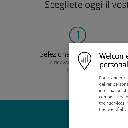
Scegliete oggi il vo
Selezionare il piano dati
Welcome!
Ubigi logo
e ricevere un codice QR
personal
via e-mail.
Veloce!
For a smooth a
deliver persona
information ab
combine it with
their services.
the use of all 
Perché la 