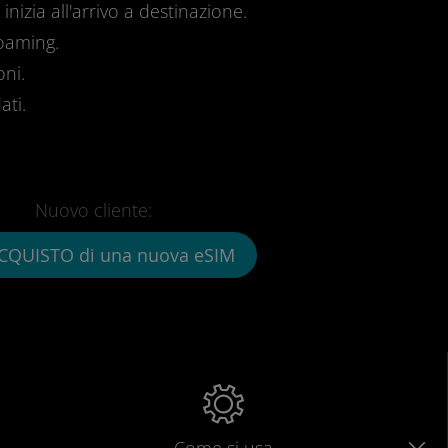
inizia all'arrivo a destinazione.
roaming.
oni.
ati.
Nuovo cliente:
CQUISTO di una nuova eSIM