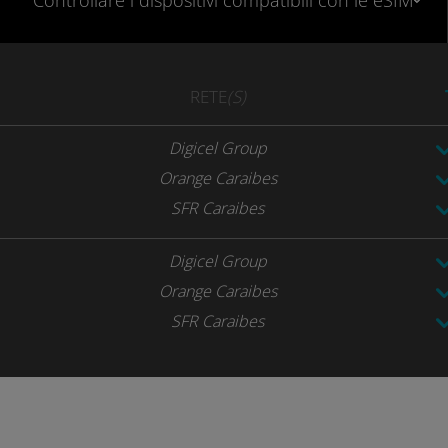
Controllare
i dispositivi compatibili
con le eSIM
RETE
(S)
Digicel Group
Orange Caraibes
SFR Caraibes
Digicel Group
Orange Caraibes
SFR Caraibes