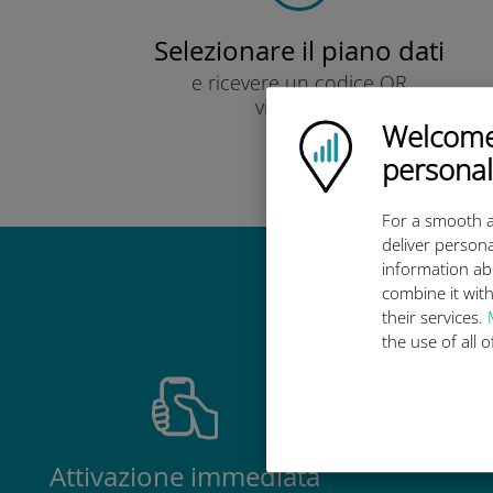
Selezionare il piano dati
e ricevere un codice QR
via e-mail.
Welcome!
Veloce!
Ubigi logo
personal
For a smooth a
deliver persona
information ab
Perché la 
combine it with
their services.
the use of all 
Attivazione immediata