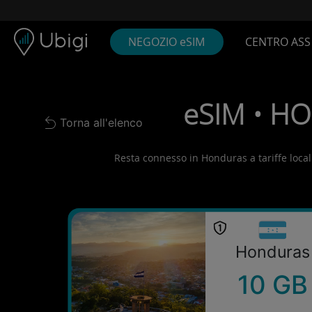
Skip to content
Contenuto
Barra di navigazione
Piè di pagina
NEGOZIO eSIM
CENTRO ASS
eSIM • HO
Torna all'elenco
Back to list
Resta connesso in Honduras a tariffe locali!
Honduras
10 GB