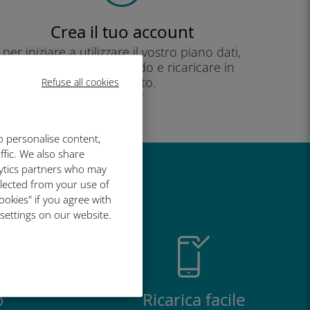
Crea il tuo account
per iniziare a utilizzare il vostro piano dati,
controllare il vostro saldo e ricaricare in
movimento.
Refuse all cookies
Godere!
o personalise content,
ffic. We also share
lytics partners who may
così grande
llected from your use of
ookies" if you agree with
 settings on our website.
o
Ricarica facile