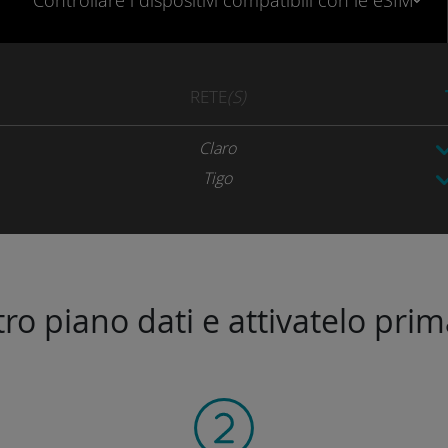
Controllare
i dispositivi compatibili
con le eSIM
RETE
(S)
Claro
Tigo
stro piano dati e attivatelo prim