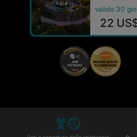
valido 30 gio
22 US