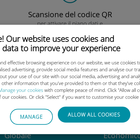
Scansione del codice QR
per attivare il piano dati e
installare la eSIM Ubigi.
 Our website uses cookies and
Semplice!
 data to improve your experience
nd effective browsing experience on our website, we use cookies t
lised advertising, provide social media features and analyse our tra
out your use of our site with our social media, advertising and ana
eSIM internazionale di Ubigi è 
 other information that you've provided to them or that they've co
Manage your cookies
with complete peace of mind. Click "Allow all c
of our cookies. Or click "Select" if you want to customise your cookie
ALLOW ALL COOKIES
MANAGE
Globale
Economic