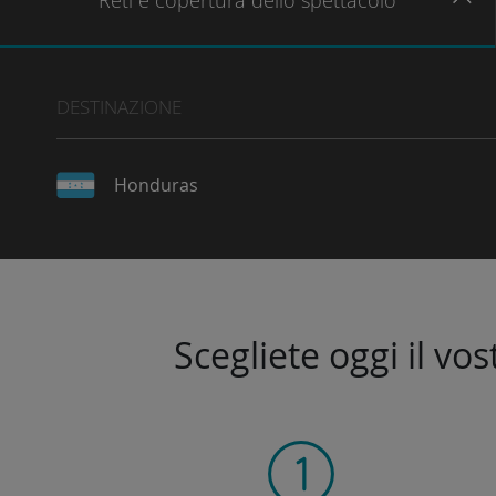
Reti
e copertura dello spettacolo
DESTINAZIONE
Honduras
Scegliete oggi il vo