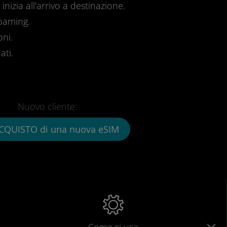
inizia all'arrivo a destinazione.
roaming.
oni.
ati.
Nuovo cliente:
CQUISTO di una nuova eSIM