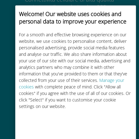
in tutto il mondo in oltre 200
Welcome! Our website uses cookies and
destinazioni
personal data to improve your experience
For a smooth and effective browsing experience on our
website, we use cookies to personalise content, deliver
personalised advertising, provide social media features
and analyse our traffic. We also share information about
Economico
your use of our site with our social media, advertising and
analytics partners who may combine it with other
Fino al 90% in meno rispetto alle
information that you've provided to them or that they've
tariffe di roaming con il vostro
collected from your use of their services.
Manage your
operatore attuale
cookies
with complete peace of mind. Click "Allow all
cookies" if you agree with the use of all of our cookies. Or
click "Select" if you want to customise your cookie
settings on our website.
Ricarica facile
Ovunque tramite l'app Ubigi, anche