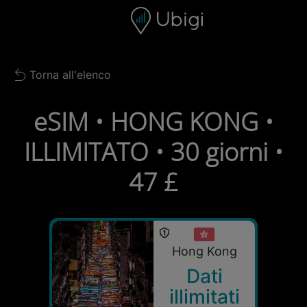
Skip to content
Contenuto
Barra di navigazione
Piè di pagina
Torna all'elenco
Back to list
eSIM • HONG KONG •
ILLIMITATO • 30 giorni •
47 £
Hong Kong
Dati
illimitati