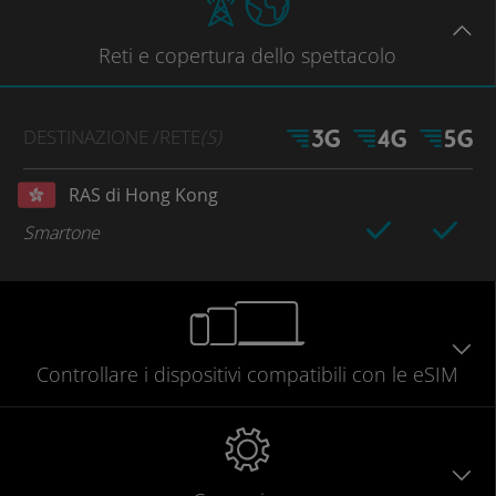
Reti
e copertura dello spettacolo
DESTINAZIONE
/RETE
(S)
RAS di Hong Kong
Smartone
Controllare
i dispositivi compatibili
con le eSIM