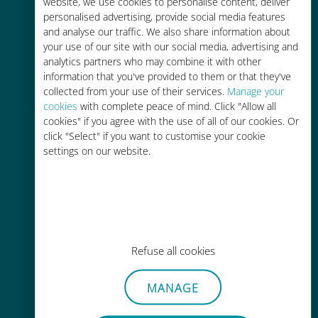
tariffe di roaming con il vostro
website, we use cookies to personalise content, deliver
personalised advertising, provide social media features
operatore attuale
and analyse our traffic. We also share information about
your use of our site with our social media, advertising and
analytics partners who may combine it with other
information that you've provided to them or that they've
collected from your use of their services.
Manage your
cookies
with complete peace of mind. Click "Allow all
Ricarica facile
cookies" if you agree with the use of all of our cookies. Or
click "Select" if you want to customise your cookie
Ovunque tramite l'app Ubigi, anche
settings on our website.
senza Wi-Fi o dati residui
Refuse all cookies
Senza sforzo
Non è necessario rimuovere la
MANAGE
scheda SIM esistente