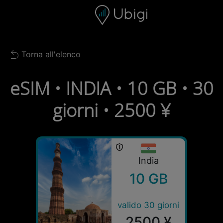
Skip to content
Contenuto
Barra di navigazione
Piè di pagina
Torna all'elenco
Back to list
eSIM • INDIA • 10 GB • 30
giorni • 2500 ¥
India
10 GB
valido 30 giorni
2500 ¥