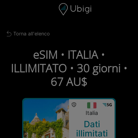
Skip to content
Contenuto
Barra di navigazione
Piè di pagina
Torna all'elenco
Back to list
eSIM • ITALIA •
ILLIMITATO • 30 giorni •
67 AU$
Italia
Dati
illimitati