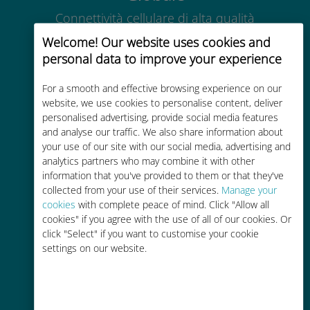
Connettività cellulare di alta qualità
in tutto il mondo in oltre 200
Welcome! Our website uses cookies and
destinazioni
personal data to improve your experience
For a smooth and effective browsing experience on our
website, we use cookies to personalise content, deliver
personalised advertising, provide social media features
and analyse our traffic. We also share information about
Economico
your use of our site with our social media, advertising and
analytics partners who may combine it with other
Fino al 90% in meno rispetto alle
information that you've provided to them or that they've
tariffe di roaming con il vostro
collected from your use of their services.
Manage your
operatore attuale
cookies
with complete peace of mind. Click "Allow all
cookies" if you agree with the use of all of our cookies. Or
click "Select" if you want to customise your cookie
settings on our website.
Ricarica facile