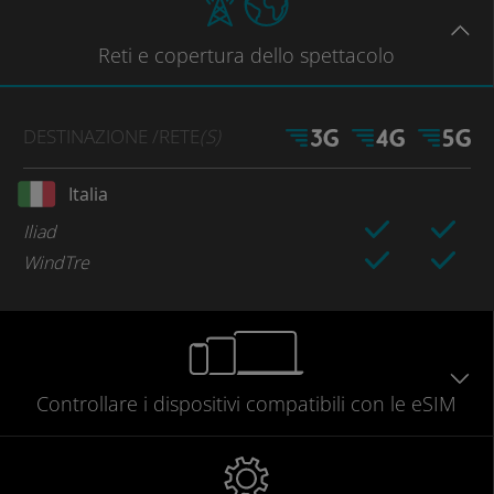
Reti
e copertura dello spettacolo
DESTINAZIONE
/RETE
(S)
Italia
Iliad
WindTre
Controllare
i dispositivi compatibili
con le eSIM