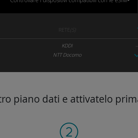
Controllare
i dispositivi compatibili
con le eSIM
RETE
(S)
KDDI
NTT Docomo
stro piano dati e attivatelo prim