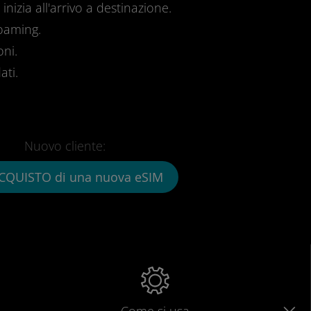
inizia all'arrivo a destinazione.
roaming.
oni.
ati.
Nuovo cliente:
CQUISTO di una nuova eSIM