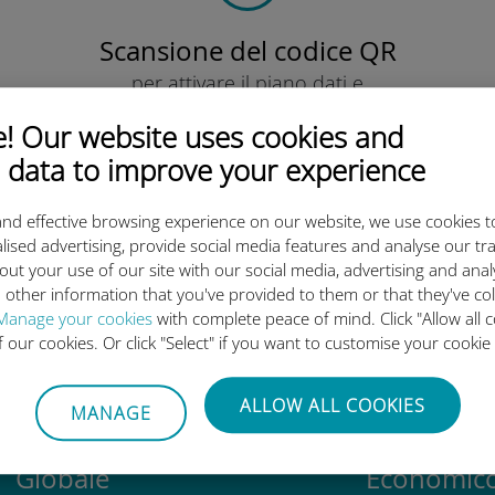
Scansione del codice QR
per attivare il piano dati e
installare la eSIM Ubigi.
 Our website uses cookies and
Semplice!
 data to improve your experience
nd effective browsing experience on our website, we use cookies t
lised advertising, provide social media features and analyse our tra
out your use of our site with our social media, advertising and ana
eSIM internazionale di Ubigi è 
 other information that you've provided to them or that they've co
Manage your cookies
with complete peace of mind. Click "Allow all c
of our cookies. Or click "Select" if you want to customise your cookie
ALLOW ALL COOKIES
MANAGE
Globale
Economic