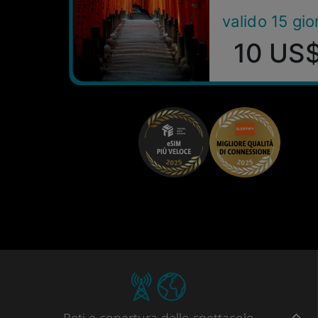
valido 15 gio
10 US