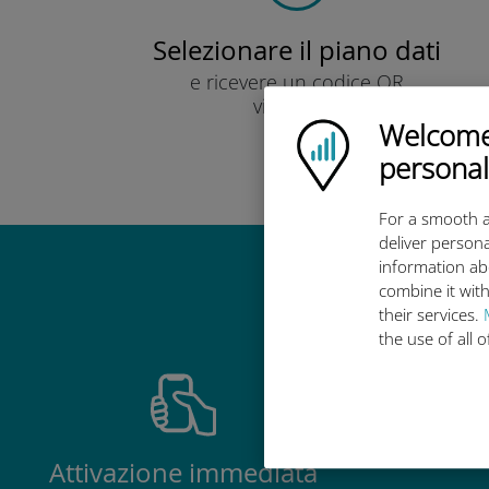
Selezionare il piano dati
e ricevere un codice QR
via e-mail.
Welcome!
Veloce!
Ubigi logo
personal
For a smooth a
deliver persona
information ab
Perché la 
combine it with
their services.
the use of all 
Attivazione immediata