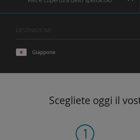
Reti
e copertura dello spettacolo
DESTINAZIONE
Giappone
Scegliete oggi il vo