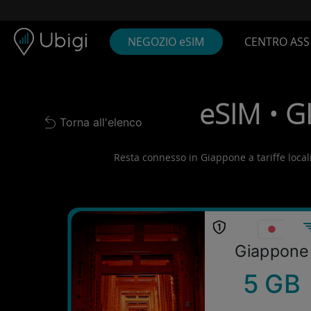
Skip to content
Contenuto
Barra di navigazione
Piè di pagina
NEGOZIO eSIM
CENTRO ASS
eSIM • G
Torna all'elenco
Back to list
Resta connesso in Giappone a tariffe locali!
Giappone
5 GB