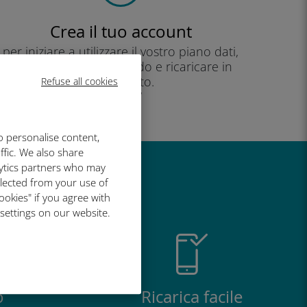
Crea il tuo account
per iniziare a utilizzare il vostro piano dati,
controllare il vostro saldo e ricaricare in
movimento.
Refuse all cookies
Godere!
o personalise content,
ffic. We also share
lytics partners who may
così grande
llected from your use of
ookies" if you agree with
 settings on our website.
o
Ricarica facile