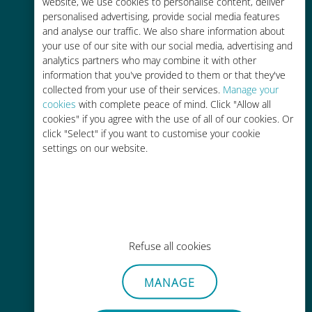
tariffe di roaming con il vostro
website, we use cookies to personalise content, deliver
personalised advertising, provide social media features
operatore attuale
and analyse our traffic. We also share information about
your use of our site with our social media, advertising and
analytics partners who may combine it with other
information that you've provided to them or that they've
collected from your use of their services.
Manage your
cookies
with complete peace of mind. Click "Allow all
Ricarica facile
cookies" if you agree with the use of all of our cookies. Or
click "Select" if you want to customise your cookie
Ovunque tramite l'app Ubigi, anche
settings on our website.
senza Wi-Fi o dati residui
Refuse all cookies
Senza sforzo
Non è necessario rimuovere la
MANAGE
scheda SIM esistente