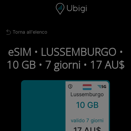
Skip to content
Contenuto
Barra di navigazione
Piè di pagina
Torna all'elenco
Back to list
eSIM • LUSSEMBURGO •
10 GB • 7 giorni • 17 AU$
Lussemburgo
10 GB
valido 7 giorni
17 AU$