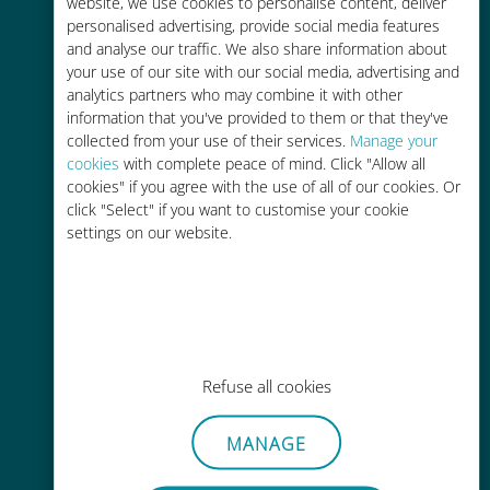
tariffe di roaming con il vostro
website, we use cookies to personalise content, deliver
personalised advertising, provide social media features
operatore attuale
and analyse our traffic. We also share information about
your use of our site with our social media, advertising and
analytics partners who may combine it with other
information that you've provided to them or that they've
collected from your use of their services.
Manage your
cookies
with complete peace of mind. Click "Allow all
Ricarica facile
cookies" if you agree with the use of all of our cookies. Or
click "Select" if you want to customise your cookie
Ovunque tramite l'app Ubigi, anche
settings on our website.
senza Wi-Fi o dati residui
Refuse all cookies
Senza sforzo
Non è necessario rimuovere la
MANAGE
scheda SIM esistente