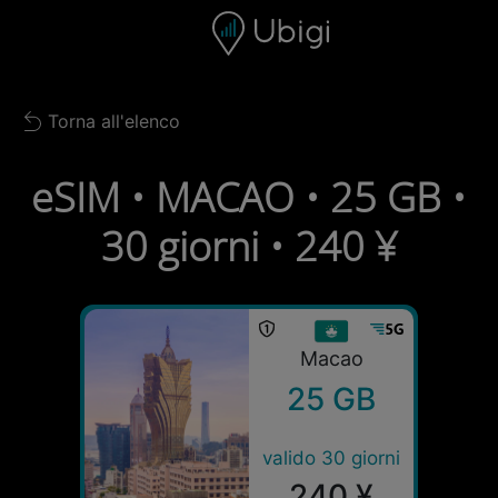
Skip to content
Contenuto
Barra di navigazione
Piè di pagina
Torna all'elenco
Back to list
eSIM • MACAO • 25 GB •
30 giorni • 240 ¥
Macao
25 GB
valido 30 giorni
240 ¥