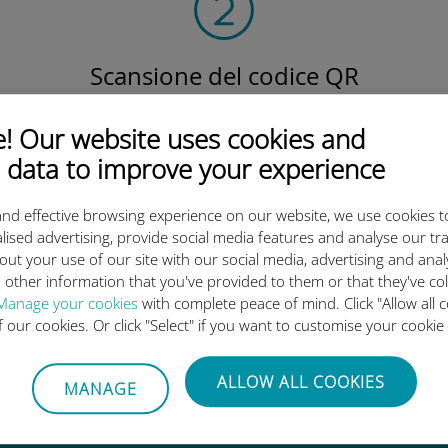
Scansione del codice QR
per attivare il piano dati e
installare la eSIM Ubigi.
 Our website uses cookies and
Semplice!
 data to improve your experience
nd effective browsing experience on our website, we use cookies t
lised advertising, provide social media features and analyse our tra
out your use of our site with our social media, advertising and ana
 other information that you've provided to them or that they've co
eSIM internazionale di Ubigi è 
Manage your cookies
with complete peace of mind. Click "Allow all c
of our cookies. Or click "Select" if you want to customise your cookie
ALLOW ALL COOKIES
MANAGE