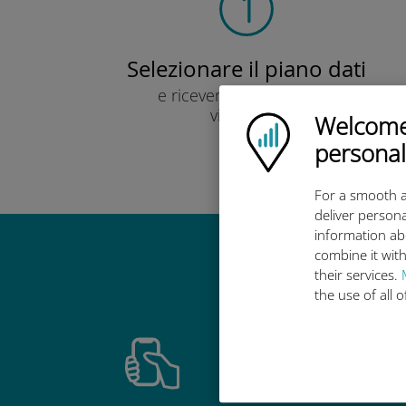
Selezionare il piano dati
e ricevere un codice QR
via e-mail.
Welcome!
Ubigi logo
Veloce!
personal
For a smooth a
deliver persona
information ab
combine it with
Perché la 
their services.
the use of all 