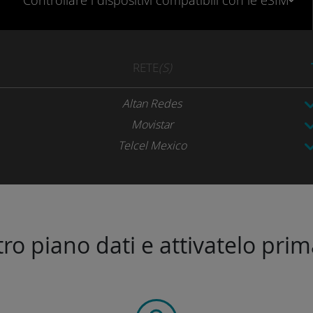
Controllare
i dispositivi compatibili
con le eSIM
RETE
(S)
Altan Redes
Movistar
Telcel Mexico
stro piano dati e attivatelo prim