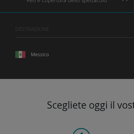
Reti
e copertura dello spettacolo
DESTINAZIONE
Messico
Scegliete oggi il vo