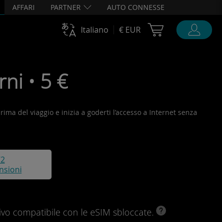
AFFARI
PARTNER
AUTO CONNESSE
Cart Ubigi
Italiano
€ EUR
ni • 5 €
prima del viaggio e inizia a goderti l’accesso a Internet senza
72
nsioni
ivo compatibile con le eSIM sbloccate.