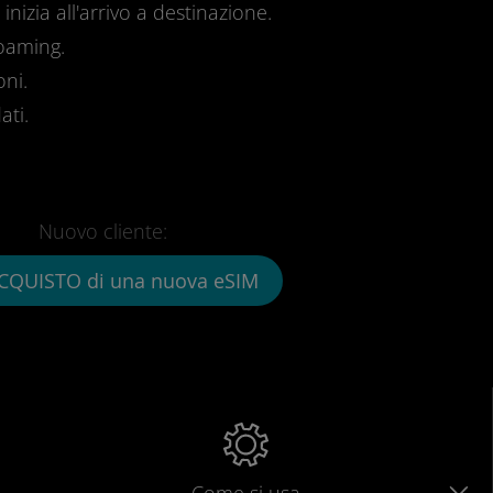
inizia all'arrivo a destinazione.
roaming.
oni.
ati.
Nuovo cliente:
CQUISTO di una nuova eSIM