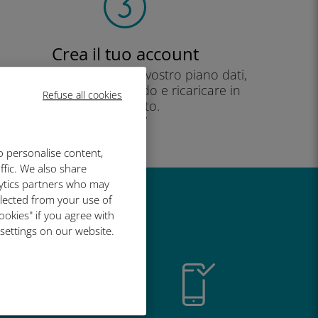
Crea il tuo account
per iniziare a utilizzare il vostro piano dati,
controllare il vostro saldo e ricaricare in
Refuse all cookies
movimento.
Godere!
o personalise content,
ffic. We also share
lytics partners who may
llected from your use of
così grande
ookies" if you agree with
 settings on our website.