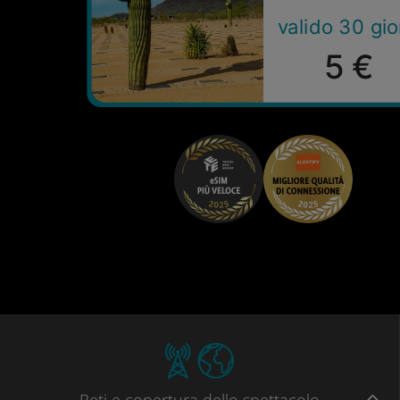
valido 30 gio
5 €