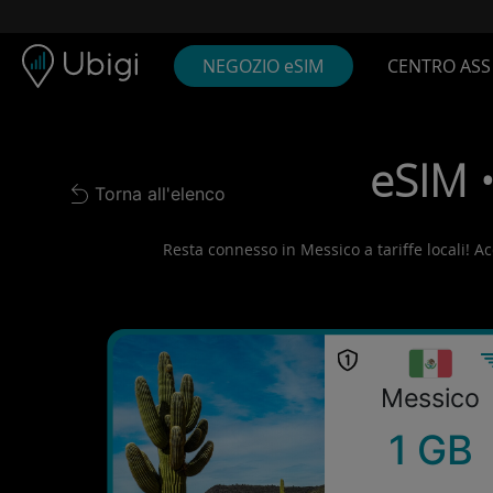
Skip to content
Contenuto
Barra di navigazione
Piè di pagina
NEGOZIO eSIM
CENTRO ASS
eSIM •
Torna all'elenco
Back to list
Resta connesso in Messico a tariffe locali! Acq
Messico
1 GB