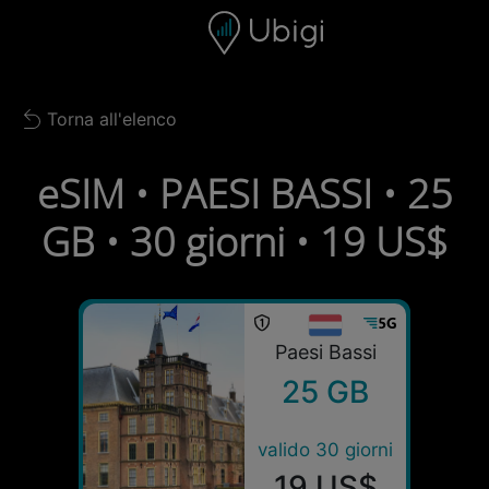
Skip to content
Contenuto
Barra di navigazione
Piè di pagina
Torna all'elenco
Back to list
eSIM • PAESI BASSI • 25
GB • 30 giorni • 19 US$
Paesi Bassi
25 GB
valido 30 giorni
19 US$