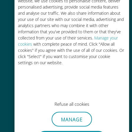
tariffe di roaming con il vostro
website, we use cookies to personalise content, deliver
personalised advertising, provide social media features
operatore attuale
and analyse our traffic. We also share information about
your use of our site with our social media, advertising and
analytics partners who may combine it with other
information that you've provided to them or that they've
collected from your use of their services.
Manage your
cookies
with complete peace of mind. Click "Allow all
Ricarica facile
cookies" if you agree with the use of all of our cookies. Or
click "Select" if you want to customise your cookie
Ovunque tramite l'app Ubigi, anche
settings on our website.
senza Wi-Fi o dati residui
Refuse all cookies
Senza sforzo
Non è necessario rimuovere la
MANAGE
scheda SIM esistente