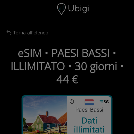
Skip to content
Contenuto
Barra di navigazione
Piè di pagina
Torna all'elenco
Back to list
eSIM • PAESI BASSI •
ILLIMITATO • 30 giorni •
44 €
Paesi Bassi
Dati
illimitati