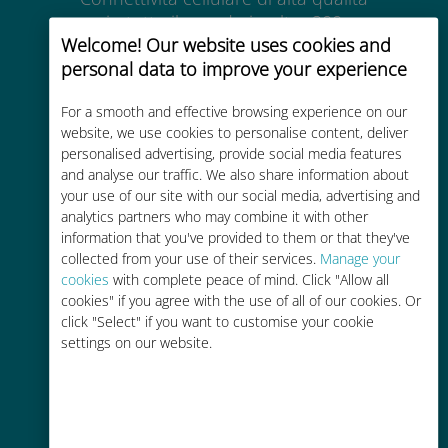
in tutto il mondo in oltre 200
Welcome! Our website uses cookies and
destinazioni
personal data to improve your experience
For a smooth and effective browsing experience on our
website, we use cookies to personalise content, deliver
personalised advertising, provide social media features
and analyse our traffic. We also share information about
Economico
your use of our site with our social media, advertising and
analytics partners who may combine it with other
Fino al 90% in meno rispetto alle
information that you've provided to them or that they've
tariffe di roaming con il vostro
collected from your use of their services.
Manage your
operatore attuale
cookies
with complete peace of mind. Click "Allow all
cookies" if you agree with the use of all of our cookies. Or
click "Select" if you want to customise your cookie
settings on our website.
Ricarica facile
Ovunque tramite l'app Ubigi, anche