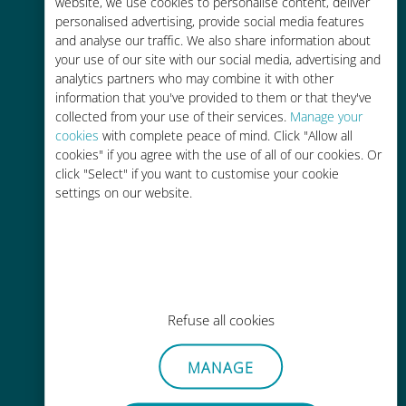
tariffe di roaming con il vostro
website, we use cookies to personalise content, deliver
personalised advertising, provide social media features
operatore attuale
and analyse our traffic. We also share information about
your use of our site with our social media, advertising and
analytics partners who may combine it with other
information that you've provided to them or that they've
collected from your use of their services.
Manage your
cookies
with complete peace of mind. Click "Allow all
Ricarica facile
cookies" if you agree with the use of all of our cookies. Or
click "Select" if you want to customise your cookie
Ovunque tramite l'app Ubigi, anche
settings on our website.
senza Wi-Fi o dati residui
Refuse all cookies
Senza sforzo
Non è necessario rimuovere la
MANAGE
scheda SIM esistente