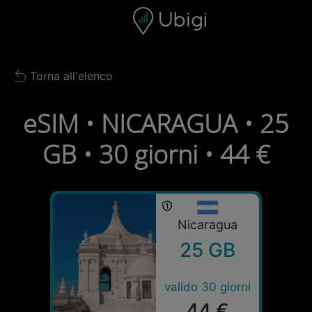
Skip to content
Contenuto
Barra di navigazione
Piè di pagina
Torna all'elenco
Back to list
eSIM • NICARAGUA • 25
GB • 30 giorni • 44 €
Nicaragua
25 GB
valido 30 giorni
44 €