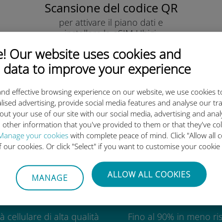
Scansione del codice QR
per attivare il piano dati e
installare la eSIM Ubigi.
Semplice!
 Our website uses cookies and
 data to improve your experience
nd effective browsing experience on our website, we use cookies t
lised advertising, provide social media features and analyse our tra
out your use of our site with our social media, advertising and ana
eSIM internazionale di Ubigi è 
 other information that you've provided to them or that they've co
Manage your cookies
with complete peace of mind. Click "Allow all c
of our cookies. Or click "Select" if you want to customise your cookie
ALLOW ALL COOKIES
MANAGE
Globale
Economic
à cellulare di alta qualità
Fino al 90% in meno ris