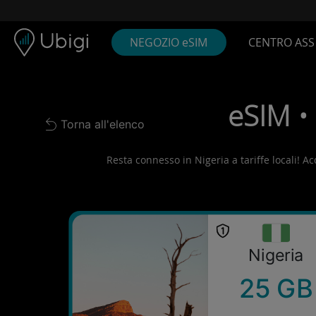
Skip to content
Contenuto
Barra di navigazione
Piè di pagina
NEGOZIO eSIM
CENTRO ASS
eSIM • 
Torna all'elenco
Back to list
Resta connesso in Nigeria a tariffe locali! Ac
Nigeria
25 GB