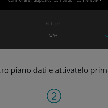
Controllare
i dispositivi compatibili
con le eSIM
RETE
(S)
MTN
stro piano dati e attivatelo prim