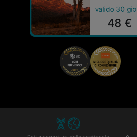
valido 30 gio
48 €