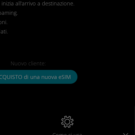
inizia all'arrivo a destinazione.
roaming.
oni.
ati.
Nuovo cliente:
CQUISTO di una nuova eSIM