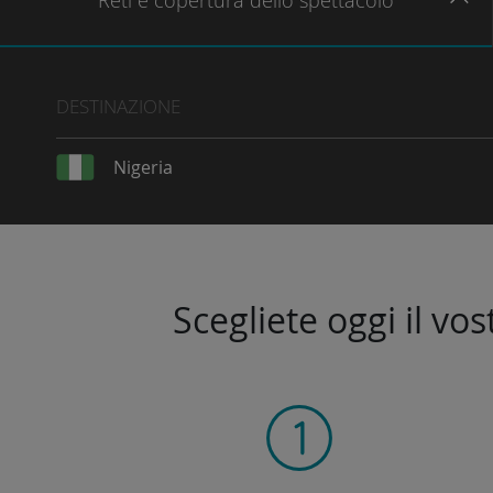
Reti
e copertura dello spettacolo
DESTINAZIONE
Nigeria
Scegliete oggi il vo