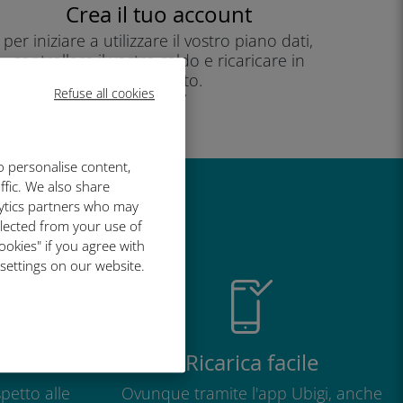
Crea il tuo account
per iniziare a utilizzare il vostro piano dati,
controllare il vostro saldo e ricaricare in
movimento.
Refuse all cookies
Godere!
o personalise content,
ffic. We also share
lytics partners who may
così grande
llected from your use of
ookies" if you agree with
 settings on our website.
o
Ricarica facile
petto alle
Ovunque tramite l'app Ubigi, anche