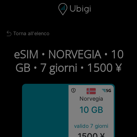
Skip to content
Contenuto
Barra di navigazione
Piè di pagina
Torna all'elenco
Back to list
eSIM • NORVEGIA • 10
GB • 7 giorni • 1500 ¥
Norvegia
10 GB
valido 7 giorni
1500 ¥