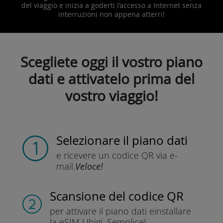
del viaggio e inizia a goderti l’accesso a Internet senza
interruzioni non appena atterri!
Scegliete oggi il vostro piano
dati e attivatelo prima del
vostro viaggio!
Selezionare il piano dati
e ricevere un codice QR
via e-
mail.
Veloce!
Scansione del codice QR
per attivare il piano dati e
installare
la eSIM Ubigi.
Semplice!