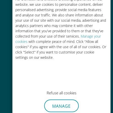
Fino al 90% in meno rispetto alle
website, we use cookies to personalise content, deliver
tariffe di roaming con il vostro
personalised advertising, provide social media features
operatore attuale
and analyse our traffic. We also share information about
your use of our site with our social media, advertising and
analytics partners who may combine it with other
information that you've provided to them or that they've
collected from your use of their services.
Manage your
cookies
with complete peace of mind. Click "Allow all
cookies" if you agree with the use of all of our cookies. Or
Ricarica facile
click "Select" if you want to customise your cookie
Ovunque tramite l'app Ubigi, anche
settings on our website.
senza Wi-Fi o dati residui
Refuse all cookies
Senza sforzo
MANAGE
Non è necessario rimuovere la