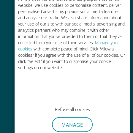
Fino al 90% in meno rispetto alle
website, we use cookies to personalise content, deliver
tariffe di roaming con il vostro
personalised advertising, provide social media features
operatore attuale
and analyse our traffic. We also share information about
your use of our site with our social media, advertising and
analytics partners who may combine it with other
information that you've provided to them or that they've
collected from your use of their services.
Manage your
cookies
with complete peace of mind. Click "Allow all
cookies" if you agree with the use of all of our cookies. Or
Ricarica facile
click "Select" if you want to customise your cookie
Ovunque tramite l'app Ubigi, anche
settings on our website.
senza Wi-Fi o dati residui
Refuse all cookies
Senza sforzo
MANAGE
Non è necessario rimuovere la