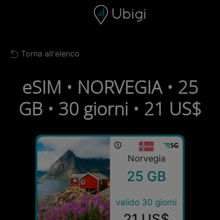
Skip to content
Contenuto
Barra di navigazione
Piè di pagina
Torna all'elenco
Back to list
eSIM • NORVEGIA • 25
GB • 30 giorni • 21 US$
Norvegia
25 GB
valido 30 giorni
21 US$