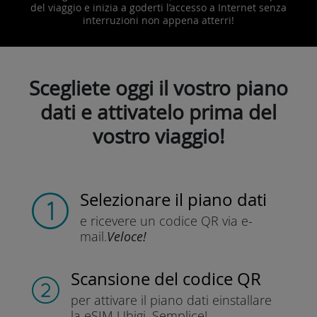
del viaggio e inizia a goderti l’accesso a Internet senza
interruzioni non appena atterri!
Scegliete oggi il vostro piano
dati e attivatelo prima del
vostro viaggio!
Selezionare il piano dati
e ricevere un codice QR
via e-
mail.
Veloce!
Scansione del codice QR
per attivare il piano dati e
installare
la eSIM Ubigi.
Semplice!