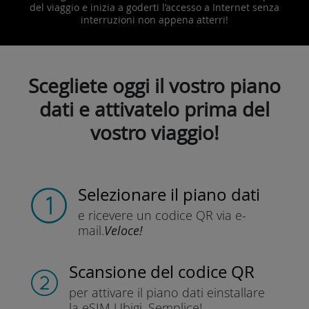
del viaggio e inizia a goderti l’accesso a Internet senza
interruzioni non appena atterri!
Scegliete oggi il vostro piano
dati e attivatelo prima del
vostro viaggio!
Selezionare il piano dati
e ricevere un codice QR
via e-
mail.
Veloce!
Scansione del codice QR
per attivare il piano dati e
installare
la eSIM Ubigi.
Semplice!