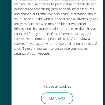
Fino al 90% in meno rispetto alle
website, we use cookies to personalise content, deliver
tariffe di roaming con il vostro
personalised advertising, provide social media features
operatore attuale
and analyse our traffic. We also share information about
your use of our site with our social media, advertising and
analytics partners who may combine it with other
information that you've provided to them or that they've
collected from your use of their services.
Manage your
cookies
with complete peace of mind. Click "Allow all
cookies" if you agree with the use of all of our cookies. Or
Ricarica facile
click "Select" if you want to customise your cookie
Ovunque tramite l'app Ubigi, anche
settings on our website.
senza Wi-Fi o dati residui
Refuse all cookies
Senza sforzo
MANAGE
Non è necessario rimuovere la