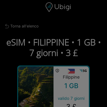
Skip to content
Contenuto
Barra di navigazione
Piè di pagina
Torna all'elenco
Back to list
eSIM • FILIPPINE • 1 GB •
7 giorni • 3 £
Filippine
1 GB
valido 7 giorni
3 £