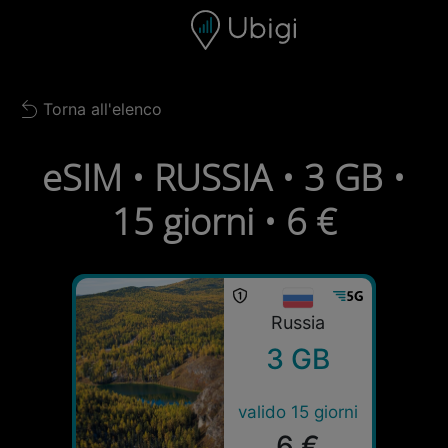
Skip to content
Contenuto
Barra di navigazione
Piè di pagina
Torna all'elenco
Back to list
eSIM • RUSSIA • 3 GB •
15 giorni • 6 €
Russia
3 GB
valido 15 giorni
6 €