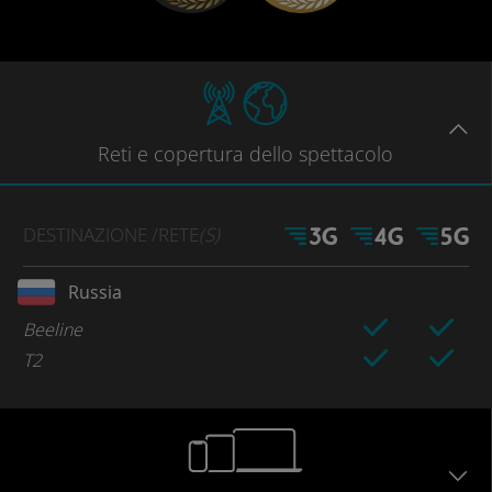
Reti
e copertura dello spettacolo
DESTINAZIONE
/RETE
(S)
Russia
Beeline
T2