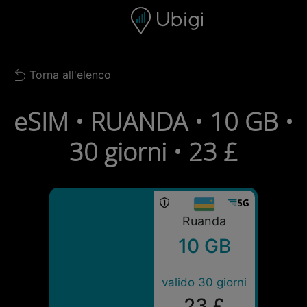
Skip to content
Contenuto
Barra di navigazione
Piè di pagina
Torna all'elenco
Back to list
eSIM • RUANDA • 10 GB •
30 giorni • 23 £
Ruanda
10 GB
valido 30 giorni
23 £