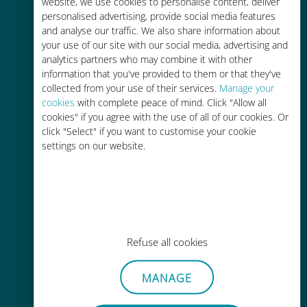
tariffe di roaming con il vostro
website, we use cookies to personalise content, deliver
personalised advertising, provide social media features
operatore attuale
and analyse our traffic. We also share information about
your use of our site with our social media, advertising and
analytics partners who may combine it with other
information that you've provided to them or that they've
collected from your use of their services.
Manage your
cookies
with complete peace of mind. Click "Allow all
Ricarica facile
cookies" if you agree with the use of all of our cookies. Or
click "Select" if you want to customise your cookie
Ovunque tramite l'app Ubigi, anche
settings on our website.
senza Wi-Fi o dati residui
Refuse all cookies
Senza sforzo
Non è necessario rimuovere la
MANAGE
scheda SIM esistente