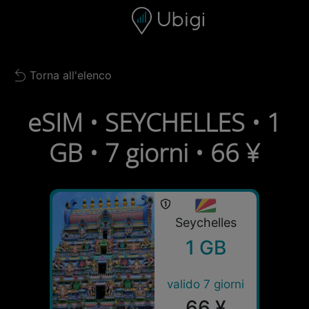
Skip to content
Contenuto
Barra di navigazione
Piè di pagina
Torna all'elenco
Back to list
eSIM • SEYCHELLES • 1
GB • 7 giorni • 66 ¥
Seychelles
1 GB
valido 7 giorni
66 ¥