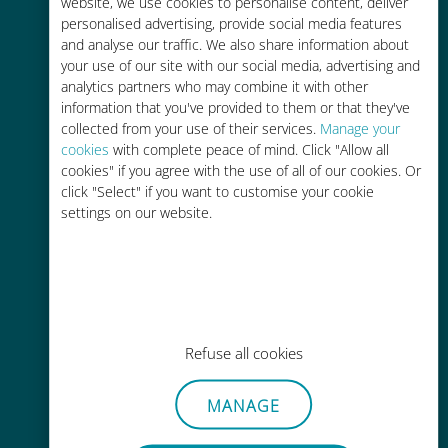
tariffe di roaming con il vostro
website, we use cookies to personalise content, deliver
personalised advertising, provide social media features
operatore attuale
and analyse our traffic. We also share information about
your use of our site with our social media, advertising and
analytics partners who may combine it with other
information that you've provided to them or that they've
collected from your use of their services.
Manage your
cookies
with complete peace of mind. Click "Allow all
Ricarica facile
cookies" if you agree with the use of all of our cookies. Or
click "Select" if you want to customise your cookie
Ovunque tramite l'app Ubigi, anche
settings on our website.
senza Wi-Fi o dati residui
Refuse all cookies
Senza sforzo
Non è necessario rimuovere la
MANAGE
scheda SIM esistente