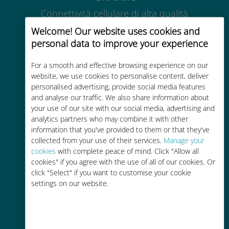
Connettività cellulare di alta qualità
in tutto il mondo in oltre 200
Welcome! Our website uses cookies and
destinazioni
personal data to improve your experience
For a smooth and effective browsing experience on our
website, we use cookies to personalise content, deliver
personalised advertising, provide social media features
and analyse our traffic. We also share information about
Economico
your use of our site with our social media, advertising and
analytics partners who may combine it with other
Fino al 90% in meno rispetto alle
information that you've provided to them or that they've
tariffe di roaming con il vostro
collected from your use of their services.
Manage your
operatore attuale
cookies
with complete peace of mind. Click "Allow all
cookies" if you agree with the use of all of our cookies. Or
click "Select" if you want to customise your cookie
settings on our website.
Ricarica facile