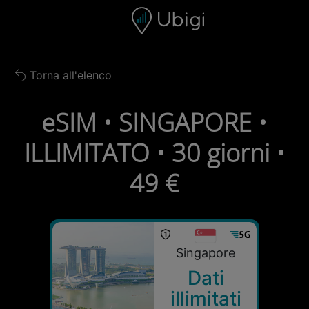
Skip to content
Contenuto
Barra di navigazione
Piè di pagina
Torna all'elenco
Back to list
eSIM • SINGAPORE •
ILLIMITATO • 30 giorni •
49 €
Singapore
Dati
illimitati