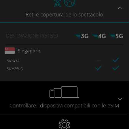
Reti
e copertura dello spettacolo
DESTINAZIONE
/RETE
(S)
Singapore
Simba
StarHub
Controllare
i dispositivi compatibili
con le eSIM