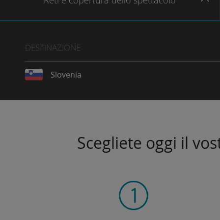
Reti
e copertura dello spettacolo
DESTINAZIONE
Slovenia
Scegliete oggi il vo