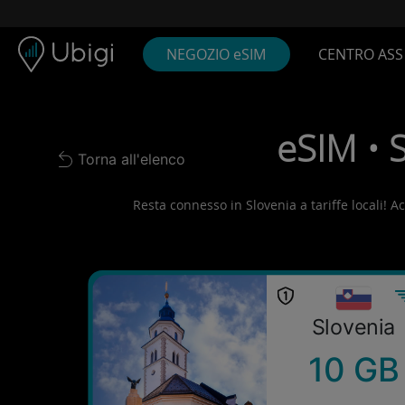
Skip to content
Contenuto
Barra di navigazione
Piè di pagina
NEGOZIO eSIM
CENTRO ASS
eSIM • 
Torna all'elenco
Back to list
Resta connesso in Slovenia a tariffe locali! Ac
Slovenia
10 GB