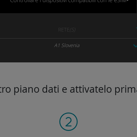
Controllare
i dispositivi compatibili
con le eSIM
RETE
(S)
A1 Slovenia
stro piano dati e attivatelo prim