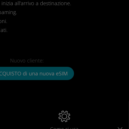
inizia all'arrivo a destinazione.
roaming.
oni.
ati.
Nuovo cliente:
CQUISTO di una nuova eSIM