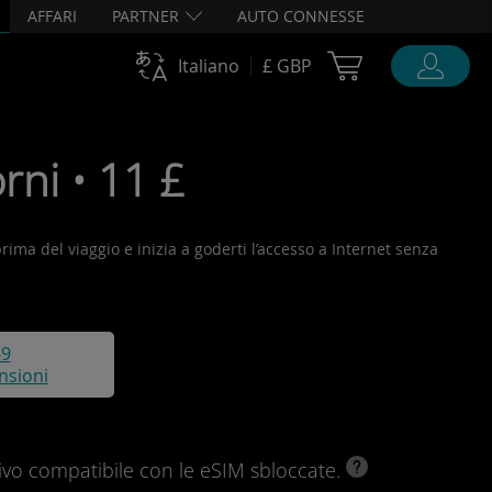
AFFARI
PARTNER
AUTO CONNESSE
Cart Ubigi
Italiano
£ GBP
rni • 11 £
prima del viaggio e inizia a goderti l’accesso a Internet senza
69
nsioni
ivo compatibile con le eSIM sbloccate.