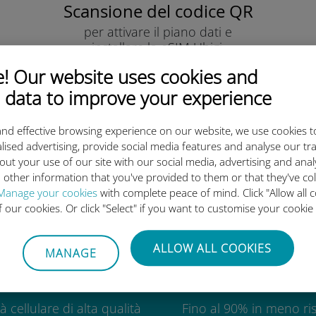
Scansione del codice QR
per attivare il piano dati e
installare la eSIM Ubigi.
Semplice!
 Our website uses cookies and
 data to improve your experience
nd effective browsing experience on our website, we use cookies t
lised advertising, provide social media features and analyse our tra
out your use of our site with our social media, advertising and ana
eSIM internazionale di Ubigi è 
 other information that you've provided to them or that they've co
Manage your cookies
with complete peace of mind. Click "Allow all c
of our cookies. Or click "Select" if you want to customise your cookie
ALLOW ALL COOKIES
MANAGE
Globale
Economic
à cellulare di alta qualità
Fino al 90% in meno ris