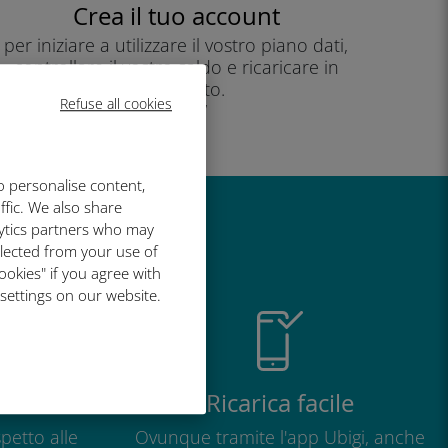
Crea il tuo account
per iniziare a utilizzare il vostro piano dati,
controllare il vostro saldo e ricaricare in
movimento.
Refuse all cookies
Godere!
o personalise content,
ffic. We also share
lytics partners who may
così grande
llected from your use of
ookies" if you agree with
 settings on our website.
o
Ricarica facile
petto alle
Ovunque tramite l'app Ubigi, anche