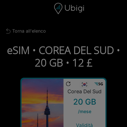
Skip to content
Contenuto
Barra di navigazione
Piè di pagina
Torna all'elenco
Back to list
eSIM • COREA DEL SUD •
20 GB • 12 £
Corea Del Sud
20 GB
/mese
Validità