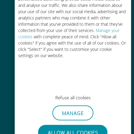
and analyse our traffic. We also share information about
your use of our site with our social media, advertising and
analytics partners who may combine it with other
information that you've provided to them or that they've
collected from your use of their services.
Manage your
Ricarica facile
cookies
with complete peace of mind. Click "Allow all
cookies" if you agree with the use of all of our cookies. Or
Ovunque tramite l'app Ubigi, anche
click "Select" if you want to customise your cookie
senza Wi-Fi o dati residui
settings on our website.
Senza sforzo
Refuse all cookies
Non è necessario rimuovere la
scheda SIM esistente
MANAGE
ALLOW ALL COOKIES