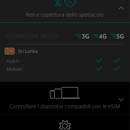
Reti
e copertura dello spettacolo
DESTINAZIONE
/RETE
(S)
Sri Lanka
Hutch
Mobitel
Controllare
i dispositivi compatibili
con le eSIM