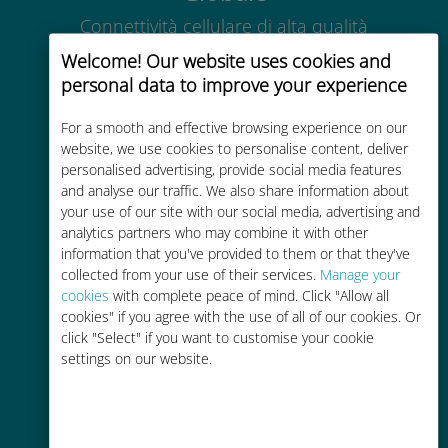
Connettività cellulare di alta qualità
in tutto il mondo in oltre 200
Welcome! Our website uses cookies and
destinazioni
personal data to improve your experience
For a smooth and effective browsing experience on our
website, we use cookies to personalise content, deliver
personalised advertising, provide social media features
and analyse our traffic. We also share information about
Economico
your use of our site with our social media, advertising and
analytics partners who may combine it with other
Fino al 90% in meno rispetto alle
information that you've provided to them or that they've
tariffe di roaming con il vostro
collected from your use of their services.
Manage your
operatore attuale
cookies
with complete peace of mind. Click "Allow all
cookies" if you agree with the use of all of our cookies. Or
click "Select" if you want to customise your cookie
settings on our website.
Ricarica facile