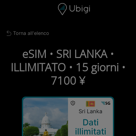
Skip to content
Contenuto
Barra di navigazione
Piè di pagina
Torna all'elenco
Back to list
eSIM • SRI LANKA •
ILLIMITATO • 15 giorni •
7100 ¥
Sri Lanka
Dati
illimitati