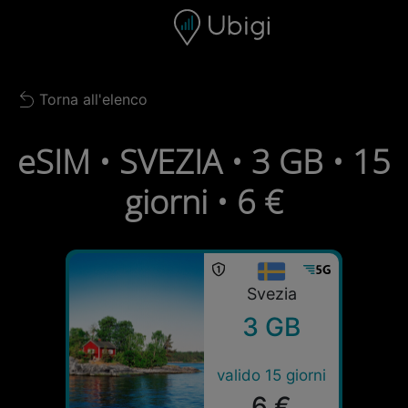
Skip to content
Contenuto
Barra di navigazione
Piè di pagina
Torna all'elenco
Back to list
eSIM • SVEZIA • 3 GB • 15
giorni • 6 €
Svezia
3 GB
valido 15 giorni
6 €