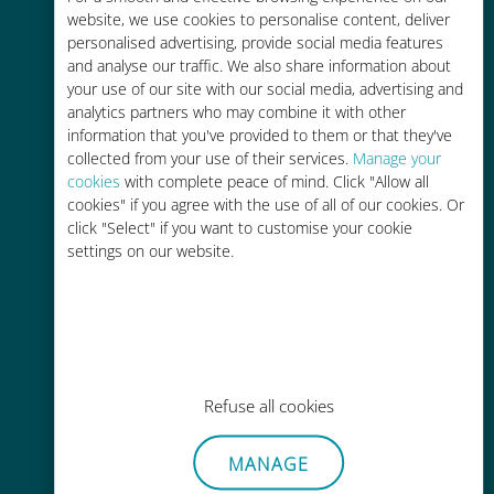
Fino al 90% in meno rispetto alle
website, we use cookies to personalise content, deliver
tariffe di roaming con il vostro
personalised advertising, provide social media features
operatore attuale
and analyse our traffic. We also share information about
your use of our site with our social media, advertising and
analytics partners who may combine it with other
information that you've provided to them or that they've
collected from your use of their services.
Manage your
cookies
with complete peace of mind. Click "Allow all
cookies" if you agree with the use of all of our cookies. Or
Ricarica facile
click "Select" if you want to customise your cookie
Ovunque tramite l'app Ubigi, anche
settings on our website.
senza Wi-Fi o dati residui
Refuse all cookies
Senza sforzo
MANAGE
Non è necessario rimuovere la